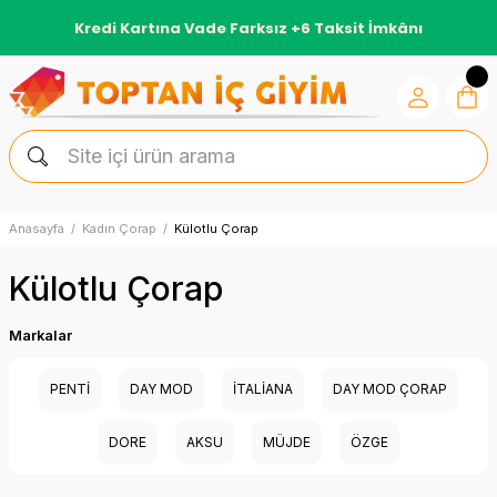
Kredi Kartına Vade Farksız +6 Taksit İmkânı
Anasayfa
Kadın Çorap
Külotlu Çorap
Külotlu Çorap
Markalar
PENTİ
DAY MOD
İTALİANA
DAY MOD ÇORAP
DORE
AKSU
MÜJDE
ÖZGE