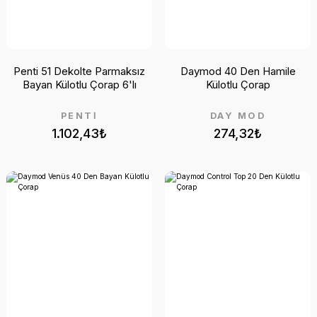
Penti 51 Dekolte Parmaksız
Daymod 40 Den Hamile
Bayan Külotlu Çorap 6'lı
Külotlu Çorap
PENTİ
DAY MOD
1.102,43₺
274,32₺