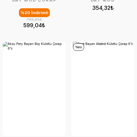
DAY MOD ÇORAP
DAY MOD
354,32₺
%20 İndirimli
748,80₺
599,04₺
Yeni