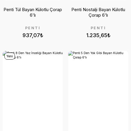
Penti Tül Bayan Külotlu Çorap
Penti Nostalji Bayan Külotlu
6'lı
Çorap 6'lı
PENTİ
PENTİ
937,07₺
1.235,65₺
Yeni