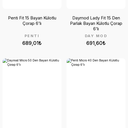
Penti Fit 15 Bayan Külotlu
Daymod Lady Fit 15 Den
Çorap 6'lı
Parlak Bayan Külotlu Çorap
6'lı
PENTİ
DAY MOD
689,01₺
691,60₺