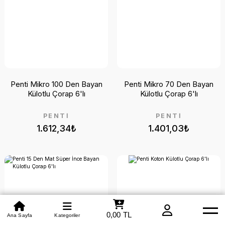
Penti Mikro 100 Den Bayan
Penti Mikro 70 Den Bayan
Külotlu Çorap 6'lı
Külotlu Çorap 6'lı
PENTİ
PENTİ
1.612,34₺
1.401,03₺
0,00 TL
Beden Tablosu
Ana Sayfa
Kategoriler
Mağazamız
Whatsapp
Yardım
Hakkımızda