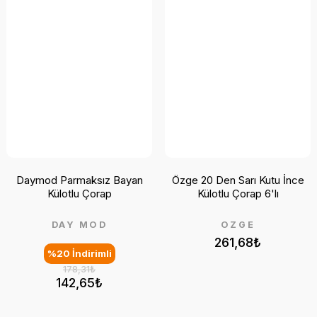
Daymod Parmaksız Bayan
Özge 20 Den Sarı Kutu İnce
Külotlu Çorap
Külotlu Çorap 6'lı
DAY MOD
ÖZGE
261,68₺
%20 İndirimli
178,31₺
142,65₺