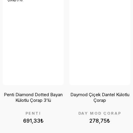
Penti Diamond Dotted Bayan
Daymod Çiçek Dantel Külotlu
Külotlu Çorap 3'lü
Çorap
PENTİ
DAY MOD ÇORAP
691,33₺
278,75₺