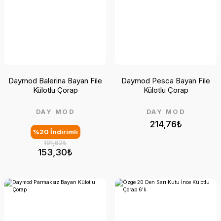
Daymod Balerina Bayan File
Daymod Pesca Bayan File
Külotlu Çorap
Külotlu Çorap
DAY MOD
DAY MOD
214,76₺
%20 İndirimli
191,62₺
153,30₺