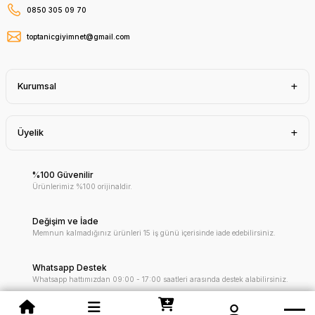
0850 305 09 70
toptanicgiyimnet@gmail.com
Kurumsal
Üyelik
%100 Güvenilir
Ürünlerimiz %100 orijinaldir.
Değişim ve İade
Memnun kalmadığınız ürünleri 15 iş günü içerisinde iade edebilirsiniz.
Whatsapp Destek
Whatsapp hattımızdan 09:00 - 17:00 saatleri arasında destek alabilirsiniz.