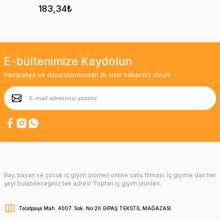
183,34₺
E-bültenimize Kaydolun
Kampanya ve duyurularımızdan ilk sizin haberiniz olsun!
Bay, bayan ve çocuk iç giyim ürünleri online satış firması. İç giyime dair her
şeyi bulabileceğiniz tek adres! Toptan iç giyim ürünleri.
Talatpaşa Mah. 4007. Sok. No:20 GİPAŞ TEKSTİL MAĞAZASI