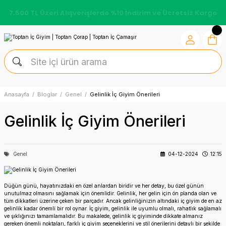
7.500 TL Üzeri Alışverişlerde %10 İndirim ve Ücretsiz Kargo
Anasayfa
Bloglar
Genel
Gelinlik İç Giyim Önerileri
Gelinlik İç Giyim Önerileri
Genel
04-12-2024
12:15
Düğün günü, hayatınızdaki en özel anlardan biridir ve her detay, bu özel günün
unutulmaz olmasını sağlamak için önemlidir. Gelinlik, her gelin için ön planda olan ve
tüm dikkatleri üzerine çeken bir parçadır. Ancak gelinliğinizin altındaki iç giyim de en az
gelinlik kadar önemli bir rol oynar. İç giyim, gelinlik ile uyumlu olmalı, rahatlık sağlamalı
ve şıklığınızı tamamlamalıdır. Bu makalede, gelinlik iç giyiminde dikkate almanız
gereken önemli noktaları, farklı iç giyim seçeneklerini ve stil önerilerini detaylı bir şekilde