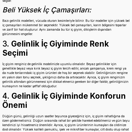
sağlar.
Beli Yüksek İç Çamaşırları:
Bazı gelinlik modelleri, vücuda oturan kesimleriyle bilinir. Bu tür modeller için yüksek bel
iç çamaşırları mükemmel bir seçenektir. Yüksek bel çamaşırları, karın bölgesini toparlar
ve zarif bir hat oluşturur. Aynı zamanda bu tür iç giyim, dikişlerin dışarıdan
görünmesini engeller.
3.
Gelinlik İç Giyiminde Renk
Seçimi
İç giyim
renginiz de gelinlik modelinizle uyumlu olmalıdır. Beyaz gelinlikler için
genellikle beyaz veya kırık beyaz iç giyim tercih edilir, ancak şampanya, krem rengi ya
da nude tonlarındaki iç giyim ürünleri de hoş bir seçenek olabilir. Gelinliğinizin rengine
en yakın olan tonu seçmek, şıklığınızı daha da artıracaktır. Ayrıca, iç giyim renginizin
gelinlik altından görünmemesi için dikkat etmeniz gereken bir diğer faktör, gelinliğinizin
kumaşının ne kadar şeffaf olduğudur.
4.
Gelinlik İç Giyiminde Konforun
Önemi
Düğün günü, gelinliği uzun saatler boyunca giyeceğiniz için, iç giyim rahatlığına da
özen göstermelisiniz. Düğün sırasında rahat bir şekilde hareket edebilmeniz ve gün boyu
kendinizi iyi hissetmeniz önemlidir. Ayrıca, iç giyim ürünlerinin kumaşları da cildinize
dost olmalıdır. Yüksek kaliteli pamuklu, ipek ve mikrofiber kumaşlar, cilt dostu olup rahat