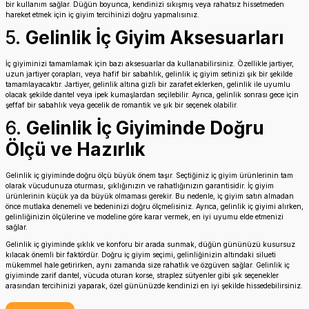
bir kullanım sağlar. Düğün boyunca, kendinizi sıkışmış veya rahatsız hissetmeden
hareket etmek için iç giyim tercihinizi doğru yapmalısınız.
5.
Gelinlik İç Giyim Aksesuarları
İç giyiminizi tamamlamak için bazı aksesuarlar da kullanabilirsiniz. Özellikle jartiyer,
uzun jartiyer çorapları, veya hafif bir sabahlık, gelinlik iç giyim setinizi şık bir şekilde
tamamlayacaktır. Jartiyer, gelinlik altına gizli bir zarafet eklerken, gelinlik ile uyumlu
olacak şekilde dantel veya ipek kumaşlardan seçilebilir. Ayrıca, gelinlik sonrası gece için
şeffaf bir sabahlık veya gecelik de romantik ve şık bir seçenek olabilir.
6.
Gelinlik İç Giyiminde Doğru
Ölçü ve Hazırlık
Gelinlik iç giyiminde doğru ölçü büyük önem taşır. Seçtiğiniz iç giyim ürünlerinin tam
olarak vücudunuza oturması, şıklığınızın ve rahatlığınızın garantisidir. İç giyim
ürünlerinin küçük ya da büyük olmaması gerekir. Bu nedenle, iç giyim satın almadan
önce mutlaka denemeli ve bedeninizi doğru ölçmelisiniz. Ayrıca, gelinlik iç giyimi alırken,
gelinliğinizin ölçülerine ve modeline göre karar vermek, en iyi uyumu elde etmenizi
sağlar.
Gelinlik iç giyiminde şıklık ve konforu bir arada sunmak, düğün gününüzü kusursuz
kılacak önemli bir faktördür. Doğru iç giyim seçimi, gelinliğinizin altındaki silueti
mükemmel hale getirirken, aynı zamanda size rahatlık ve özgüven sağlar. Gelinlik iç
giyiminde zarif dantel, vücuda oturan korse, straplez sütyenler gibi şık seçenekler
arasından tercihinizi yaparak, özel gününüzde kendinizi en iyi şekilde hissedebilirsiniz.