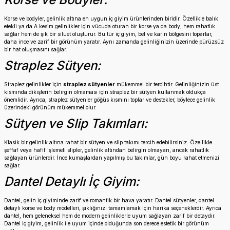
Korse ve bodyler, gelinlik altına en uygun iç giyim ürünlerinden biridir. Özellikle balık
etekli ya da A kesim gelinlikler için vücuda oturan bir korse ya da body, hem rahatlık
sağlar hem de şık bir siluet oluşturur. Bu tür iç giyim, bel ve karın bölgesini toparlar,
daha ince ve zarif bir görünüm yaratır. Aynı zamanda gelinliğinizin üzerinde pürüzsüz
bir hat oluşmasını sağlar.
Straplez Sütyen:
Straplez gelinlikler için
straplez sütyenler
mükemmel bir tercihtir. Gelinliğinizin üst
kısmında dikişlerin belirgin olmaması için straplez bir sütyen kullanmak oldukça
önemlidir. Ayrıca, straplez sütyenler göğüs kısmını toplar ve destekler, böylece gelinlik
üzerindeki görünüm mükemmel olur.
Sütyen ve Slip Takımları:
Klasik bir gelinlik altına rahat bir sütyen ve slip takımı tercih edebilirsiniz. Özellikle
şeffaf veya hafif işlemeli slipler, gelinlik altından belirgin olmayan, ancak rahatlık
sağlayan ürünlerdir. İnce kumaşlardan yapılmış bu takımlar, gün boyu rahat etmenizi
sağlar.
Dantel Detaylı İç Giyim:
Dantel, gelin iç giyiminde zarif ve romantik bir hava yaratır. Dantel sütyenler, dantel
detaylı korse ve body modelleri, şıklığınızı tamamlamak için harika seçeneklerdir. Ayrıca
dantel, hem geleneksel hem de modern gelinliklerle uyum sağlayan zarif bir detaydır.
Dantel iç giyim, gelinlik ile uyum içinde olduğunda son derece estetik bir görünüm