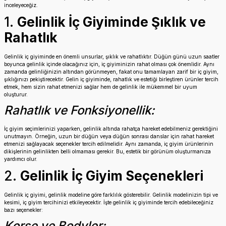
inceleyeceğiz.
1.
Gelinlik İç Giyiminde Şıklık ve
Rahatlık
Gelinlik iç giyiminde en önemli unsurlar, şıklık ve rahatlıktır. Düğün günü uzun saatler
boyunca gelinlik içinde olacağınız için, iç giyiminizin rahat olması çok önemlidir. Aynı
zamanda gelinliğinizin altından görünmeyen, fakat onu tamamlayan zarif bir iç giyim,
şıklığınızı pekiştirecektir. Gelin iç giyiminde, rahatlık ve estetiği birleştiren ürünler tercih
etmek, hem sizin rahat etmenizi sağlar hem de gelinlik ile mükemmel bir uyum
oluşturur.
Rahatlık ve Fonksiyonellik:
İç giyim seçimlerinizi yaparken, gelinlik altında rahatça hareket edebilmeniz gerektiğini
unutmayın. Örneğin, uzun bir düğün veya düğün sonrası danslar için rahat hareket
etmenizi sağlayacak seçenekler tercih edilmelidir. Aynı zamanda, iç giyim ürünlerinin
dikişlerinin gelinlikten belli olmaması gerekir. Bu, estetik bir görünüm oluşturmanıza
yardımcı olur.
2.
Gelinlik İç Giyim Seçenekleri
Gelinlik iç giyimi, gelinlik modeline göre farklılık gösterebilir. Gelinlik modelinizin tipi ve
kesimi, iç giyim tercihinizi etkileyecektir. İşte gelinlik iç giyiminde tercih edebileceğiniz
bazı seçenekler:
Korse ve Bodyler: