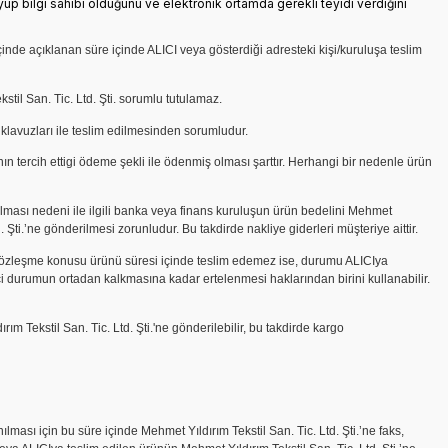
kuyup bilgi sahibi olduğunu ve elektronik ortamda gerekli teyidi verdiğini
çinde açıklanan süre içinde ALICI veya gösterdiği adresteki kişi/kuruluşa teslim
til San. Tic. Ltd. Şti. sorumlu tutulamaz.
 klavuzları ile teslim edilmesinden sorumludur.
nın tercih ettigi ödeme şekli ile ödenmiş olması şarttır. Herhangi bir nedenle ürün
ılması nedeni ile ilgili banka veya finans kuruluşun ürün bedelini Mehmet
 Şti.
’ne gönderilmesi zorunludur. Bu takdirde nakliye giderleri müşteriye aittir.
 sözleşme konusu ürünü süresi içinde teslim edemez ise, durumu ALICIya
ici durumun ortadan kalkmasına kadar ertelenmesi haklarından birini kullanabilir.
m Tekstil San. Tic. Ltd. Şti.'
ne gönderilebilir, bu takdirde kargo
ası için bu süre içinde Mehmet Yıldırım Tekstil San. Tic. Ltd. Şti.
’ne faks,