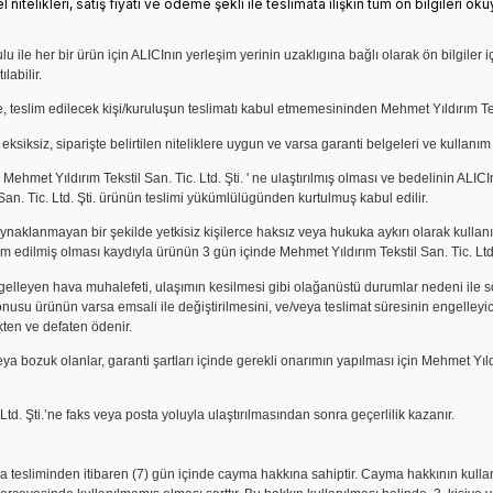
itelikleri, satış fiyatı ve ödeme şekli ile teslimata ilişkin tüm ön bilgileri o
le her bir ürün için ALICInın yerleşim yerinin uzaklıgına bağlı olarak ön bilgiler i
labilir.
, teslim edilecek kişi/kuruluşun teslimatı kabul etmemesininden Mehmet Yıldırım Teks
iksiz, siparişte belirtilen niteliklere uygun ve varsa garanti belgeleri ve kullanım
hmet Yıldırım Tekstil San. Tic. Ltd. Şti. ' ne
ulaştırılmış olması ve bedelinin ALICI
an. Tic. Ltd. Şti.
ürünün teslimi yükümlülügünden kurtulmuş kabul edilir.
ynaklanmayan bir şekilde yetkisiz kişilerce haksız veya hukuka aykırı olarak kullan
 edilmiş olması kaydıyla ürünün 3 gün içinde Mehmet Yıldırım Tekstil San. Tic. Ltd.
gelleyen hava muhalefeti, ulaşımın kesilmesi gibi olağanüstü durumlar nedeni ile
onusu ürünün varsa emsali ile değiştirilmesini, ve/veya teslimat süresinin engelley
kten ve defaten ödenir.
a bozuk olanlar, garanti şartları içinde gerekli onarımın yapılması için Mehmet Yıldırı
td. Şti.
’ne faks veya posta yoluyla ulaştırılmasından sonra geçerlilik kazanır.
tesliminden itibaren (7) gün içinde cayma hakkına sahiptir. Cayma hakkının kullanılm