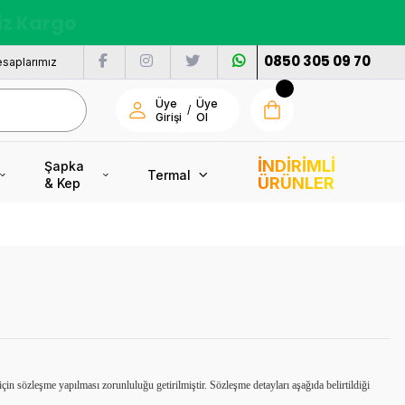
nı
0850 305 09 70
saplarımız
Üye
Üye
/
Girişi
Ol
İNDİRİMLİ
Şapka
Termal
ÜRÜNLER
& Kep
n sözleşme yapılması zorunluluğu getirilmiştir. Sözleşme detayları aşağıda belirtildiği