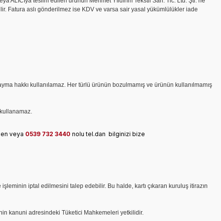
eya ALICIya teslim edilen ürünün Mehmet Yıldırım Tekstil San. Tic. Ltd. Şti.
’ne
ilir. Fatura aslı gönderilmez ise KDV ve varsa sair yasal yükümlülükler iade
çin cayma hakkı kullanılamaz. Her türlü ürünün bozulmamış ve ürünün kullanılmamış
ı kullanamaz.
den veya
0539 732 3440
nolu tel.dan bilginizi bize
leminin iptal edilmesini talep edebilir. Bu halde, kartı çıkaran kuruluş itirazın
’nin kanuni adresindeki Tüketici Mahkemeleri yetkilidir.