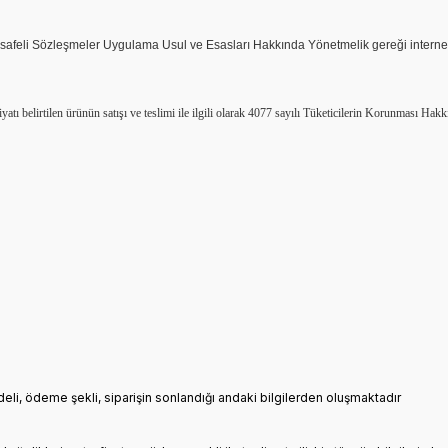
afeli Sözleşmeler Uygulama Usul ve Esasları Hakkında Yönetmelik gereği internet 
fiyatı belirtilen ürünün satışı ve teslimi ile ilgili olarak 4077 sayılı Tüketicilerin Korunma
edeli, ödeme şekli, siparişin sonlandığı andaki bilgilerden oluşmaktadır