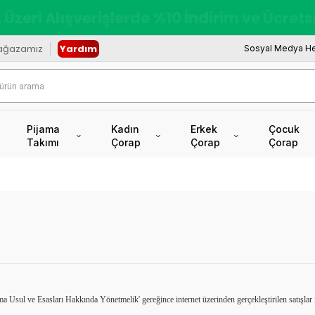
redi Kartına Vade Farksız +6 Taksit İmkâ
ağazamız
Yardım
Sosyal Medya He
Pijama
Kadın
Erkek
Çocuk
Takımı
Çorap
Çorap
Çorap
sul ve Esasları Hakkında Yönetmelik' gereğince internet üzerinden gerçekleştirilen satışlar içi