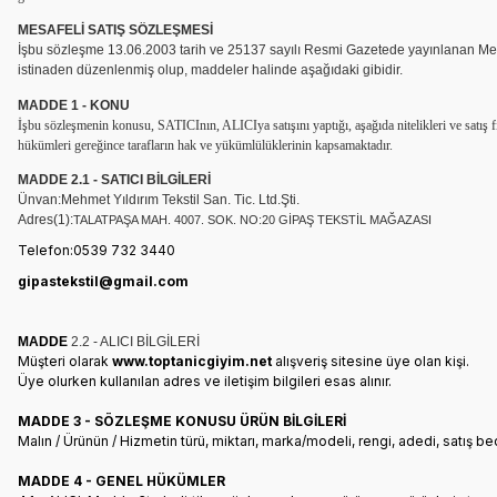
MESAFELİ SATIŞ SÖZLEŞMESİ
İşbu sözleşme 13.06.2003 tarih ve 25137 sayılı Resmi Gazetede yayınlanan Mes
istinaden düzenlenmiş olup, maddeler halinde aşağıdaki gibidir.
MADDE 1 - KONU
İşbu sözleşmenin konusu, SATICInın, ALICIya satışını yaptığı, aşağıda nitelikleri ve satış 
hükümleri gereğince tarafların hak ve yükümlülüklerinin kapsamaktadır.
MADDE 2.1 - SATICI BİLGİLERİ
Ünvan:Mehmet Yıldırım Tekstil San. Tic. Ltd.Şti.
Adres(1):
TALATPAŞA MAH. 4007. SOK. NO:20 GİPAŞ TEKSTİL MAĞAZASI
Telefon:0539 732 3440
gipastekstil@gmail.com
MADDE
2.2 - ALICI BİLGİLERİ
Müşteri olarak
www.toptanicgiyim.net
alışveriş sitesine üye olan kişi.
Üye olurken kullanılan adres ve iletişim bilgileri esas alınır.
MADDE 3 - SÖZLEŞME KONUSU ÜRÜN BİLGİLERİ
Malın / Ürünün / Hizmetin türü, miktarı, marka/modeli, rengi, adedi, satış b
MADDE 4 - GENEL HÜKÜMLER