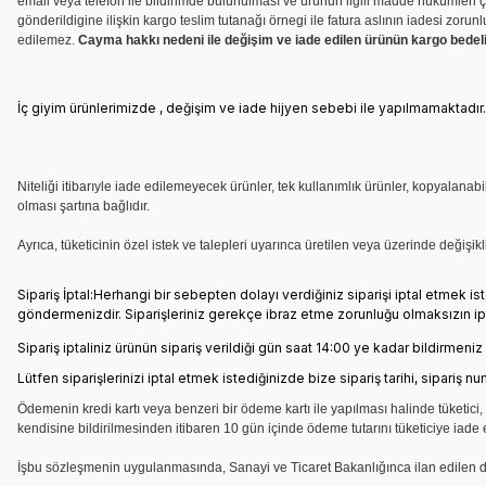
email veya telefon ile bildirimde bulunulması ve ürünün ilgili madde hükümleri çe
gönderildigine ilişkin kargo teslim tutanağı örnegi ile fatura aslının iadesi zor
edilemez.
Cayma hakkı nedeni ile değişim ve iade edilen ürünün kargo bedel
İç giyim ürünlerimizde , değişim ve iade hijyen sebebi ile yapılmamaktadır.
Niteliği itibarıyle iade edilemeyecek ürünler, tek kullanımlık ürünler, kopyalan
olması şartına bağlıdır.
Ayrıca, tüketicinin özel istek ve talepleri uyarınca üretilen veya üzerinde değişik
Sipariş İptal:Herhangi bir sebepten dolayı verdiğiniz siparişi iptal etmek
göndermenizdir. Siparişleriniz gerekçe ibraz etme zorunluğu olmaksızın ipt
Sipariş iptaliniz ürünün sipariş verildiği gün saat 14:00 ye kadar bildirmen
Lütfen siparişlerinizi iptal etmek istediğinizde bize sipariş tarihi, sipariş num
Ödemenin kredi kartı veya benzeri bir ödeme kartı ile yapılması halinde tüketici, k
kendisine bildirilmesinden itibaren 10 gün içinde ödeme tutarını tüketiciye iade 
İşbu sözleşmenin uygulanmasında, Sanayi ve Ticaret Bakanlığınca ilan edilen değ