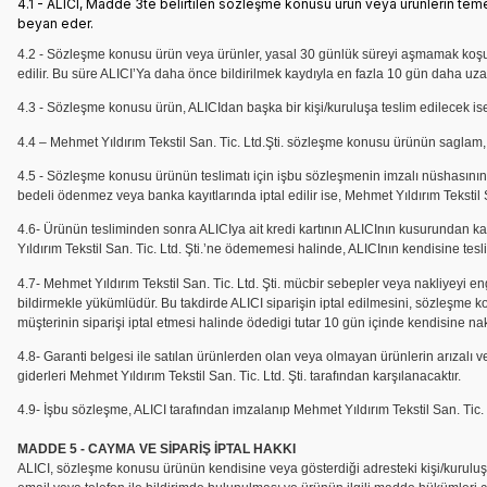
4.1 - ALICI, Madde 3te belirtilen sözleşme konusu ürün veya ürünlerin temel n
beyan eder.
4.2 - Sözleşme konusu ürün veya ürünler, yasal 30 günlük süreyi aşmamak koşulu i
edilir. Bu süre ALICI’Ya daha önce bildirilmek kaydıyla en fazla 10 gün daha uzatı
4.3 - Sözleşme konusu ürün, ALICIdan başka bir kişi/kuruluşa teslim edilecek ise
4.4 – Mehmet Yıldırım
Tekstil San. Tic. Ltd.Şti.
sözleşme konusu ürünün saglam, eks
4.5 - Sözleşme konusu ürünün teslimatı için işbu sözleşmenin imzalı nüshasının Me
bedeli ödenmez veya banka kayıtlarında iptal edilir ise, Mehmet Yıldırım Tekstil S
4.6- Ürünün tesliminden sonra ALICIya ait kredi kartının ALICInın kusurundan ka
Yıldırım Tekstil San. Tic. Ltd. Şti.
’ne ödememesi halinde, ALICInın kendisine teslim
4.7- Mehmet Yıldırım Tekstil San. Tic. Ltd. Şti.
mücbir sebepler veya nakliyeyi en
bildirmekle yükümlüdür. Bu takdirde ALICI siparişin iptal edilmesini, sözleşme k
müşterinin siparişi iptal etmesi halinde ödedigi tutar 10 gün içinde kendisine na
4.8- Garanti belgesi ile satılan ürünlerden olan veya olmayan ürünlerin arızalı vey
giderleri Mehmet Yıldırım Tekstil San. Tic. Ltd. Şti.
tarafından karşılanacaktır.
4.9- İşbu sözleşme, ALICI tarafından imzalanıp Mehmet Yıldırım Tekstil San. Tic. L
MADDE 5 - CAYMA VE SİPARİŞ İPTAL HAKKI
ALICI, sözleşme konusu ürünün kendisine veya gösterdiği adresteki kişi/kuruluşa 