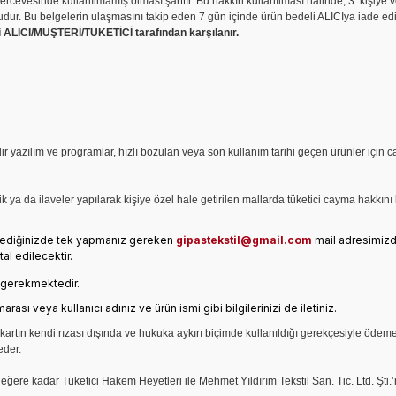
rcevesinde kullanılmamış olması şarttır. Bu hakkın kullanılması halinde, 3. kişiye v
unludur. Bu belgelerin ulaşmasını takip eden 7 gün içinde ürün bedeli ALICIya iade ed
i ALICI/MÜŞTERİ/TÜKETİCİ tarafından karşılanır.
abilir yazılım ve programlar, hızlı bozulan veya son kullanım tarihi geçen ürünler i
lik ya da ilaveler yapılarak kişiye özel hale getirilen mallarda tüketici cayma hakkın
 istediğinizde tek yapmanız gereken
gipastekstil@gmail.com
mail adresimiz
al edilecektir.
iz gerekmektedir.
arası veya kullanıcı adınız ve ürün ismi gibi bilgilerinizi de iletiniz.
artın kendi rızası dışında ve hukuka aykırı biçimde kullanıldığı gerekçesiyle ödeme iş
eder.
ere kadar Tüketici Hakem Heyetleri ile Mehmet Yıldırım Tekstil San. Tic. Ltd. Şti.