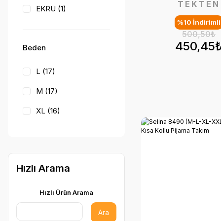
TEKTEN
EKRU (1)
%10 İndirimli
500,50₺
450,45
Beden
L (17)
M (17)
XL (16)
XXL (16)
S (1)
Hızlı Arama
Hızlı Ürün Arama
Ara