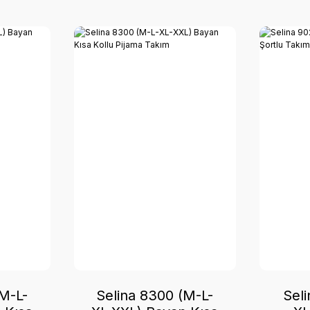
(M-L-
Selina 8300 (M-L-
Sel