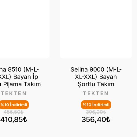
ina 8510 (M-L-
Selina 9000 (M-L-
XXL) Bayan İp
XL-XXL) Bayan
lı Pijama Takım
Şortlu Takım
TEKTEN
TEKTEN
%10 İndirimli
%10 İndirimli
456,50₺
396,00₺
410,85₺
356,40₺