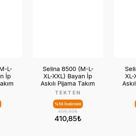
M-L-
Selina 8500 (M-L-
Sel
n İp
XL-XXL) Bayan İp
XL-
Takım
Askılı Pijama Takım
Askı
TEKTEN
%10 İndirimli
456,50₺
₺
410,85₺