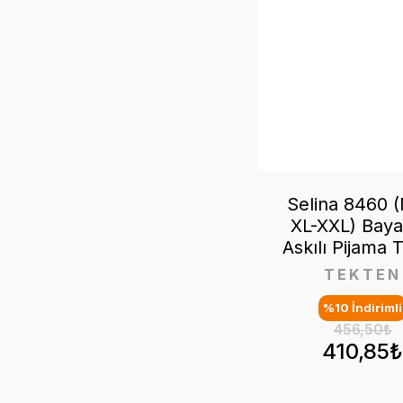
Selina 8460 (
XL-XXL) Baya
Askılı Pijama 
TEKTEN
%10 İndirimli
456,50₺
410,85