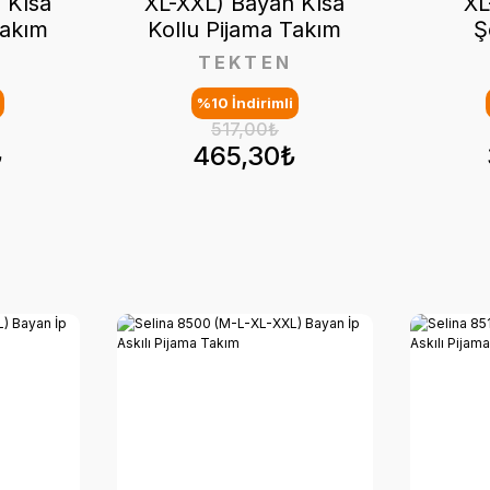
 Kısa
XL-XXL) Bayan Kısa
XL
Takım
Kollu Pijama Takım
Ş
TEKTEN
%10 İndirimli
517,00₺
₺
465,30₺