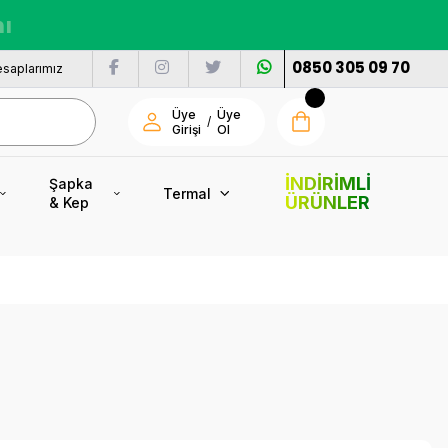
nı
0850 305 09 70
saplarımız
Üye
Üye
/
Girişi
Ol
İNDİRİMLİ
Şapka
Termal
ÜRÜNLER
& Kep