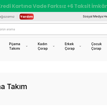
redi Kartına Vade Farksız +6 Taksit İmkâ
ağazamız
Yardım
Sosyal Medya He
Pijama
Kadın
Erkek
Çocuk
Takımı
Çorap
Çorap
Çorap
ma Takım