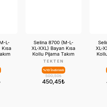
M-L-
Selina 8700 (M-L-
Sel
 Kısa
XL-XXL) Bayan Kısa
XL-X
Takım
Kollu Pijama Takım
Koll
TEKTEN
%10 İndirimli
500,50₺
₺
450,45₺