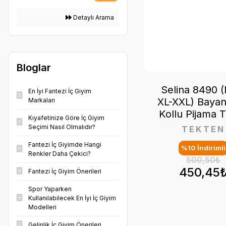
Detaylı Arama
Bloglar
Selina 8490 (
En İyi Fantezi İç Giyim
XL-XXL) Bayan
Markaları
Kollu Pijama 
Kıyafetinize Göre İç Giyim
Seçimi Nasıl Olmalıdır?
TEKTEN
Fantezi İç Giyimde Hangi
%10 İndirimli
Renkler Daha Çekici?
500,50₺
450,45
Fantezi İç Giyim Önerileri
Spor Yaparken
Kullanılabilecek En İyi İç Giyim
Modelleri
Gelinlik İç Giyim Önerileri