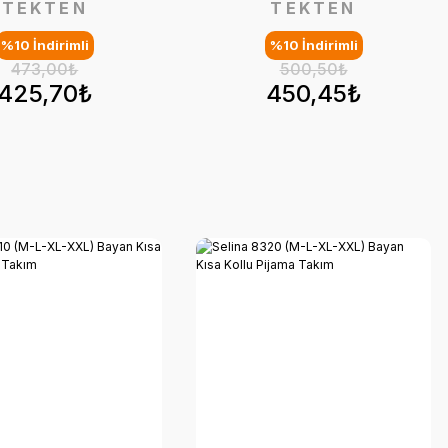
TEKTEN
TEKTEN
%10 İndirimli
%10 İndirimli
473,00₺
500,50₺
425,70₺
450,45₺