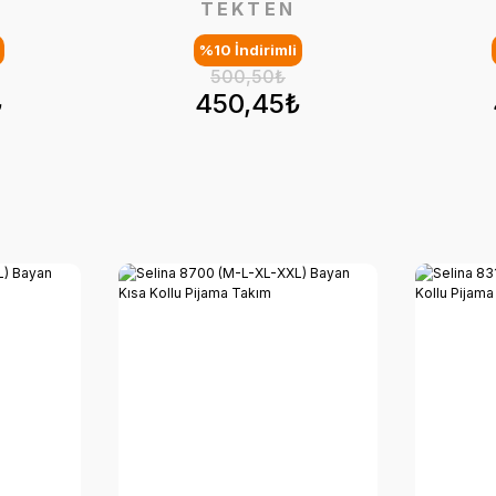
TEKTEN
%10 İndirimli
500,50₺
₺
450,45₺