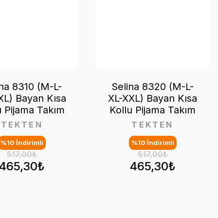
ina 8310 (M-L-
Selina 8320 (M-L-
XL) Bayan Kısa
XL-XXL) Bayan Kısa
u Pijama Takım
Kollu Pijama Takım
TEKTEN
TEKTEN
%10 İndirimli
%10 İndirimli
517,00₺
517,00₺
465,30₺
465,30₺