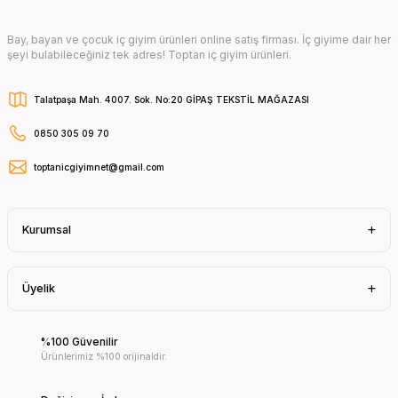
Bay, bayan ve çocuk iç giyim ürünleri online satış firması. İç giyime dair her
şeyi bulabileceğiniz tek adres! Toptan iç giyim ürünleri.
Talatpaşa Mah. 4007. Sok. No:20 GİPAŞ TEKSTİL MAĞAZASI
0850 305 09 70
toptanicgiyimnet@gmail.com
Kurumsal
Üyelik
%100 Güvenilir
Ürünlerimiz %100 orijinaldir.