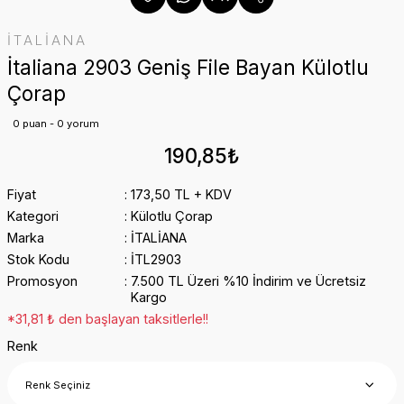
İTALİANA
İtaliana 2903 Geniş File Bayan Külotlu
Çorap
0 puan - 0 yorum
190,85₺
Fiyat
173,50 TL + KDV
Kategori
Külotlu Çorap
Marka
İTALİANA
Stok Kodu
İTL2903
Promosyon
7.500 TL Üzeri %10 İndirim ve Ücretsiz
Kargo
*31,81 ₺ den başlayan taksitlerle!!
Renk