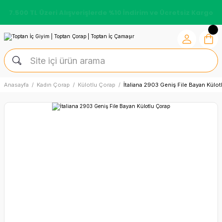
7.500 TL Üzeri Alışverişlerde %10 İndirim ve Ücretsiz Kargo
Anasayfa
Kadın Çorap
Külotlu Çorap
İtaliana 2903 Geniş File Bayan Külo