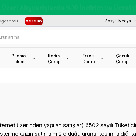
redi Kartına Vade Farksız +6 Taksit İmkâ
ağazamız
Yardım
Sosyal Medya He
Pijama
Kadın
Erkek
Çocuk
Takımı
Çorap
Çorap
Çorap
internet üzerinden yapılan satışlar) 6502 sayılı Tüket
rmeksizin satın almış olduğu ürünü, teslim aldığı tar