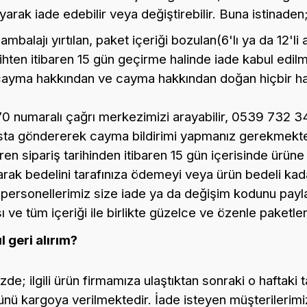
rak iade edebilir veya değiştirebilir. Buna istinaden
ambalajı yırtılan, paket içeriği bozulan(6'lı ya da 12'l
rihten itibaren 15 gün geçirme halinde iade kabul edi
er cayma hakkından ve cayma hakkından doğan hiçbir h
0 numaralı çağrı merkezimizi arayabilir, 0539 732 
sta göndererek cayma bildirimi yapmanız gerekmekte
baren sipariş tarihinden itibaren 15 gün içerisinde ürü
larak bedelini tarafınıza ödemeyi veya ürün bedeli kada
 personellerimiz size iade ya da değişim kodunu payl
 ve tüm içeriği ile birlikte güzelce ve özenle paketlen
 geri alırım?
nizde; ilgili ürün firmamıza ulaştıktan sonraki o haftak
ünü kargoya verilmektedir. İade isteyen müşterilerimiz