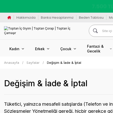
K
Hakkımızda
Banka Hesaplarımız
Beden Tablosu
M
Fantazi &
Kadın
Erkek
Çocuk
Gecelik
Anasayfa
Sayfalar
Değişim & İade & İptal
Değişim & İade & İptal
Tüketici, yalnızca mesafeli satışlarda (Telefon ve 
Sözleşmeler Yönetmeliği gereği, hiçbir gerekçe göste