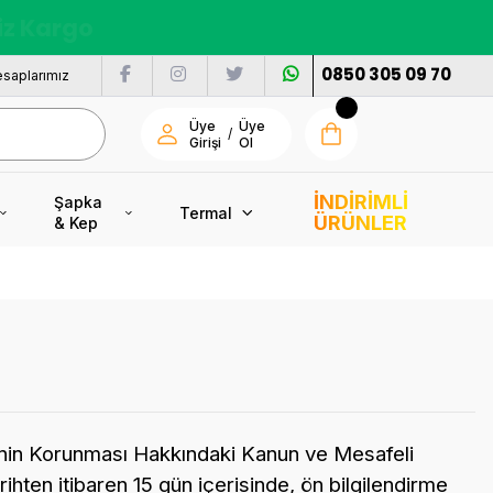
nı
0850 305 09 70
saplarımız
Üye
Üye
/
Girişi
Ol
İNDİRİMLİ
Şapka
Termal
ÜRÜNLER
& Kep
icinin Korunması Hakkındaki Kanun ve Mesafeli
ihten itibaren 15 gün içerisinde, ön bilgilendirme