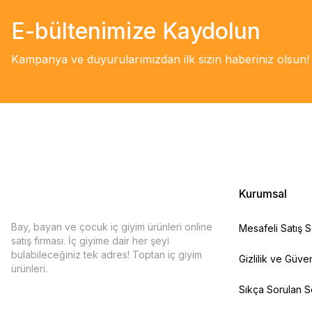
E-bültenimize Kaydolun
Kampanya ve duyurularımızdan ilk sizin haberiniz olsun!
Kurumsal
Bay, bayan ve çocuk iç giyim ürünleri online
Mesafeli Satış 
satış firması. İç giyime dair her şeyi
bulabileceğiniz tek adres! Toptan iç giyim
Gizlilik ve Güven
ürünleri.
Sıkça Sorulan S