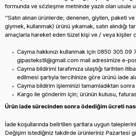
formunda ve sözleşme metninde yazılı olan usule uya
‘’Satın alınan ürünlerde; denenen, giyilen, paketi ve 
giymek, kullanmak) ürünü yıkamak, satın alındığı ta
amaçlarla hareket eden tüzel kişi ve / veya kişil
Cayma hakkınızı kullanmak için 0850 305 09 7
gipastekstil@gmail.com mail adresimize e-po
Cayma bildirimi tarafımıza ulaştığı tarihten iti
edilmesi şartıyla tercihinize göre ürünü iade a
Cayma bildirim işleminizi tamamladıktan sonra
Kargo ile gönderim için; ürünün kutusu, faturası
Ürün iade sürecinden sonra ödediğim ücreti nasıl
İade koşullarında belirtilen şartlara uygun talepleri
Değişim istediğiniz takdirde ürünleriniz Pazartesi g