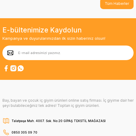
Tüm Haberler
E-bültenimize Kaydolun
Kampanya ve duyurularımızdan ilk sizin haberiniz olsun!
Bay, bayan ve çocuk iç giyim ürünleri online satış firması. İç giyime dair her
şeyi bulabileceğiniz tek adres! Toptan iç giyim ürünleri.
Talatpaşa Mah. 4007. Sok. No:20 GİPAŞ TEKSTİL MAĞAZASI
0850 305 09 70