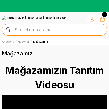
Kredi Kartına Vade Farksız +6 Taksit İmkânı
Anasayfa
Haberler
Mağazamız
Mağazamız
Mağazamızın Tanıtım
Videosu