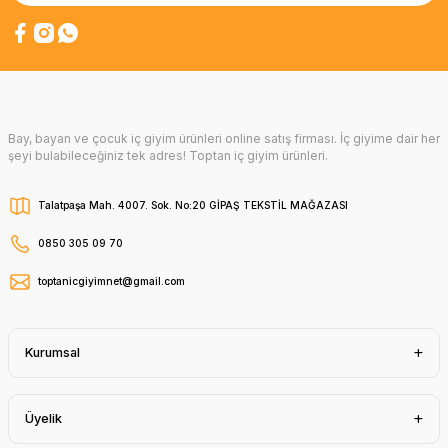
Bay, bayan ve çocuk iç giyim ürünleri online satış firması. İç giyime dair her
şeyi bulabileceğiniz tek adres! Toptan iç giyim ürünleri.
Talatpaşa Mah. 4007. Sok. No:20 GİPAŞ TEKSTİL MAĞAZASI
0850 305 09 70
toptanicgiyimnet@gmail.com
Kurumsal
Üyelik