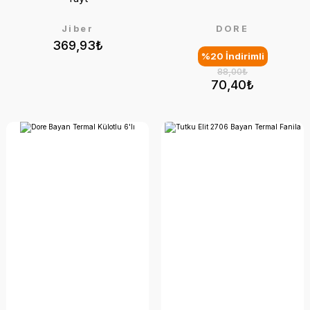
Jiber
DORE
369,93₺
%20 İndirimli
88,00₺
70,40₺