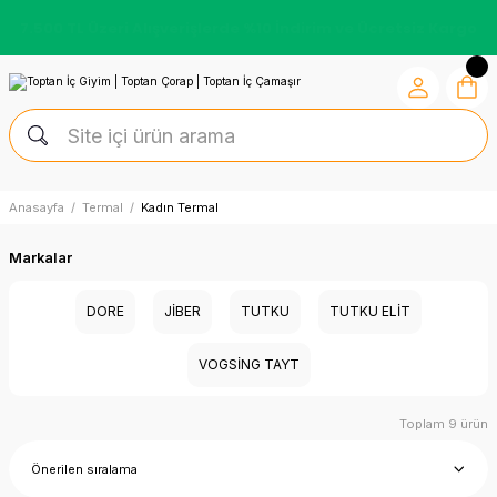
Kredi Kartına Vade Farksız +6 Taksit İmkânı
Anasayfa
Termal
Kadın Termal
Markalar
DORE
JIBER
TUTKU
TUTKU ELIT
VOGSİNG TAYT
Toplam 9 ürün