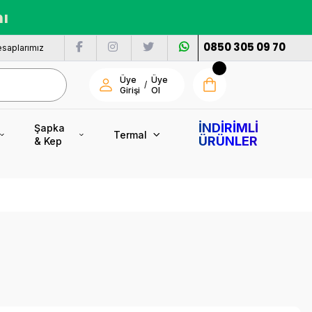
nı
0850 305 09 70
saplarımız
Üye
Üye
/
Girişi
Ol
İNDİRİMLİ
Şapka
Termal
ÜRÜNLER
& Kep