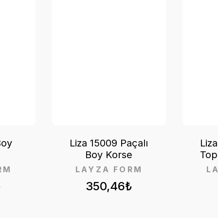
Boy
Liza 15009 Paçalı
Liz
Boy Korse
Top
RM
LAYZA FORM
L
₺
350,46₺