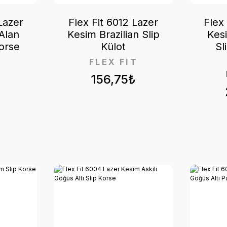
Lazer
Flex Fit 6012 Lazer
Flex
Alan
Kesim Brazilian Slip
Kes
orse
Külot
Sl
T
FLEX FİT
₺
156,75₺