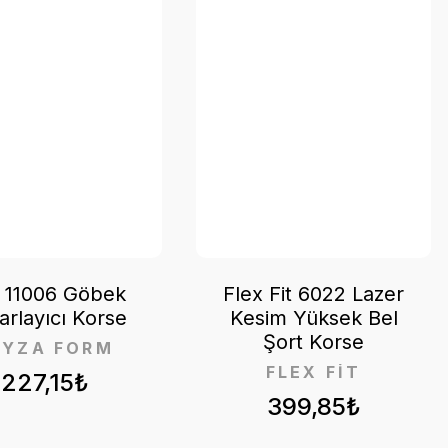
a 11006 Göbek
Flex Fit 6022 Lazer
arlayıcı Korse
Kesim Yüksek Bel
Şort Korse
AYZA FORM
FLEX FİT
227,15₺
399,85₺