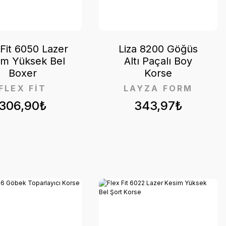
 Fit 6050 Lazer
Liza 8200 Göğüs
im Yüksek Bel
Altı Paçalı Boy
Boxer
Korse
FLEX FİT
LAYZA FORM
306,90₺
343,97₺