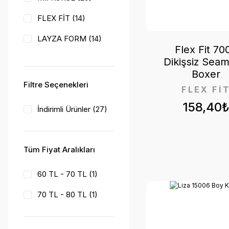
FLEX FİT (14)
LAYZA FORM (14)
Flex Fit 70
Mİ KORSE (7)
Dikişsiz Seam
Boxer
MENTEŞ (2)
Filtre Seçenekleri
FLEX Fİ
158,40
İndirimli Ürünler (27)
Tüm Fiyat Aralıkları
60 TL - 70 TL (1)
70 TL - 80 TL (1)