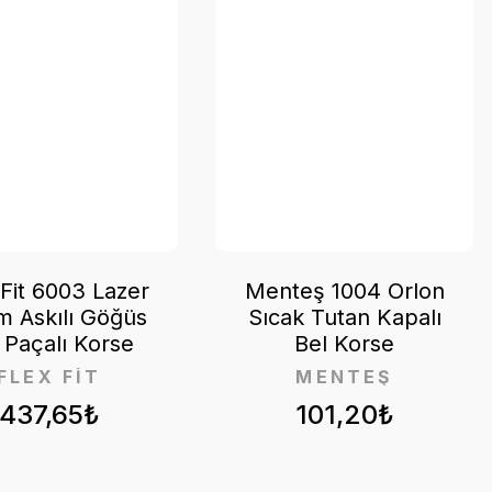
 Fit 6003 Lazer
Menteş 1004 Orlon
m Askılı Göğüs
Sıcak Tutan Kapalı
ı Paçalı Korse
Bel Korse
FLEX FİT
MENTEŞ
437,65₺
101,20₺