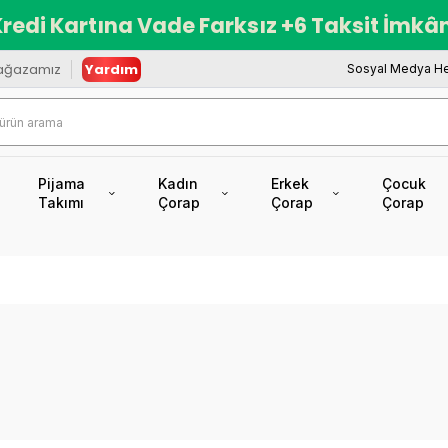
redi Kartına Vade Farksız +6 Taksit İmkâ
ağazamız
Yardım
Sosyal Medya He
Pijama
Kadın
Erkek
Çocuk
Takımı
Çorap
Çorap
Çorap