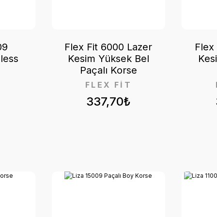
09
Flex Fit 6000 Lazer
Flex
less
Kesim Yüksek Bel
Kes
Paçalı Korse
T
FLEX FİT
₺
337,70₺