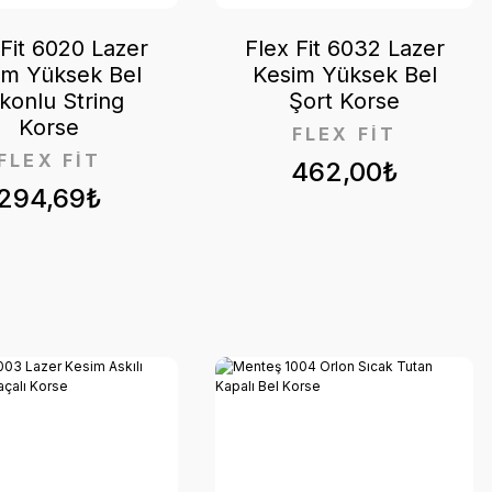
 Fit 6020 Lazer
Flex Fit 6032 Lazer
im Yüksek Bel
Kesim Yüksek Bel
ikonlu String
Şort Korse
Korse
FLEX FİT
FLEX FİT
462,00₺
294,69₺