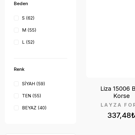
Beden
S (62)
M (55)
L (52)
XL (51)
XXL (22)
Renk
3XL (7)
SİYAH (59)
Liza 15006 
3-4/S-M (2)
Korse
TEN (55)
2XL (1)
LAYZA FO
BEYAZ (40)
337,48
VİZON (3)
KAHVE (2)