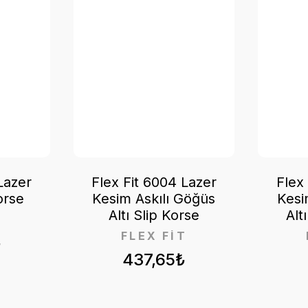
Lazer
Flex Fit 6004 Lazer
Flex
orse
Kesim Askılı Göğüs
Kesi
Altı Slip Korse
Alt
T
FLEX FİT
₺
437,65₺