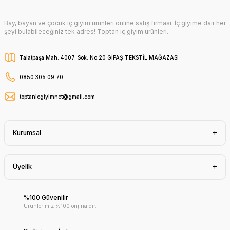
Bay, bayan ve çocuk iç giyim ürünleri online satış firması. İç giyime dair her
şeyi bulabileceğiniz tek adres! Toptan iç giyim ürünleri.
Talatpaşa Mah. 4007. Sok. No:20 GİPAŞ TEKSTİL MAĞAZASI
0850 305 09 70
toptanicgiyimnet@gmail.com
Kurumsal
Üyelik
%100 Güvenilir
Ürünlerimiz %100 orijinaldir.