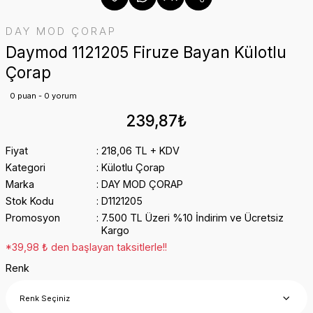
DAY MOD ÇORAP
Daymod 1121205 Firuze Bayan Külotlu
Çorap
0 puan - 0 yorum
239,87₺
Fiyat
218,06 TL + KDV
Kategori
Külotlu Çorap
Marka
DAY MOD ÇORAP
Stok Kodu
D1121205
Promosyon
7.500 TL Üzeri %10 İndirim ve Ücretsiz
Kargo
*39,98 ₺ den başlayan taksitlerle!!
Renk