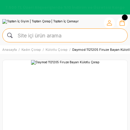
7.500 TL Üzeri Alışverişlerde %10 İndirim ve Ücretsiz Kargo
Anasayfa
Kadın Çorap
Külotlu Çorap
Daymod 1121205 Firuze Bayan Külot