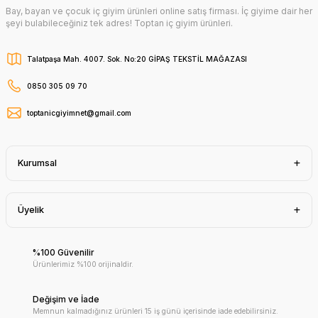
Bay, bayan ve çocuk iç giyim ürünleri online satış firması. İç giyime dair her
şeyi bulabileceğiniz tek adres! Toptan iç giyim ürünleri.
Talatpaşa Mah. 4007. Sok. No:20 GİPAŞ TEKSTİL MAĞAZASI
0850 305 09 70
toptanicgiyimnet@gmail.com
Kurumsal
Üyelik
%100 Güvenilir
Ürünlerimiz %100 orijinaldir.
Değişim ve İade
Memnun kalmadığınız ürünleri 15 iş günü içerisinde iade edebilirsiniz.