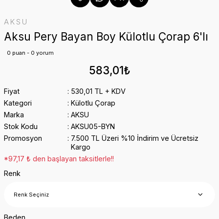
AKSU
Aksu Pery Bayan Boy Külotlu Çorap 6'lı
0 puan - 0 yorum
583,01₺
Fiyat
530,01 TL + KDV
Kategori
Külotlu Çorap
Marka
AKSU
Stok Kodu
AKSU05-BYN
Promosyon
7.500 TL Üzeri %10 İndirim ve Ücretsiz
Kargo
*97,17 ₺ den başlayan taksitlerle!!
Renk
Beden