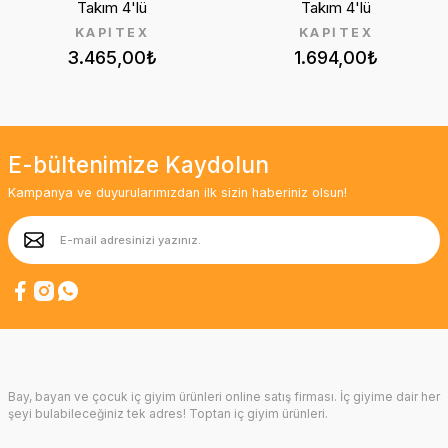
Takım 4'lü
Takım 4'lü
KAPİTEX
KAPİTEX
3.465,00₺
1.694,00₺
E-bültenimize Kaydolun
Kampanya ve duyurularımızdan ilk sizin haberiniz olsun!
Bay, bayan ve çocuk iç giyim ürünleri online satış firması. İç giyime dair her
şeyi bulabileceğiniz tek adres! Toptan iç giyim ürünleri.