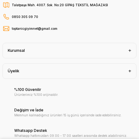
Talatpaşa Mah. 4007. Sok. No:20 GİPAŞ TEKSTİL MAĞAZASI
0850 305 09 70
toptanicgiyimnet@gmail.com
Kurumsal
Üyelik
%100 Güvenilir
Ürünlerimiz %100 orijinaldir.
Değişim ve İade
Memnun kalmadığınız ürünleri 15 iş günü içerisinde iade edebilirsiniz.
Whatsapp Destek
Whatsapp hattımızdan 09:00 - 17:00 saatleri arasında destek alabilirsiniz.