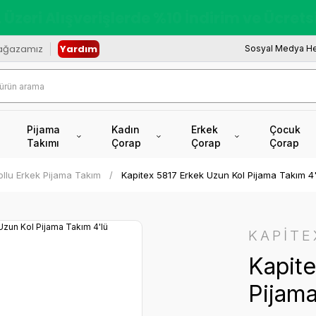
redi Kartına Vade Farksız +6 Taksit İmkâ
ağazamız
Yardım
Sosyal Medya He
Pijama
Kadın
Erkek
Çocuk
Takımı
Çorap
Çorap
Çorap
llu Erkek Pijama Takım
Kapitex 5817 Erkek Uzun Kol Pijama Takım 4'
KAPİTE
Kapite
Pijama