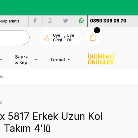
nı
0850 305 09 70
saplarımız
Üye
Üye
/
Girişi
Ol
İNDİRİMLİ
Şapka
Termal
ÜRÜNLER
& Kep
lü
X
x 5817 Erkek Uzun Kol
 Takım 4'lü