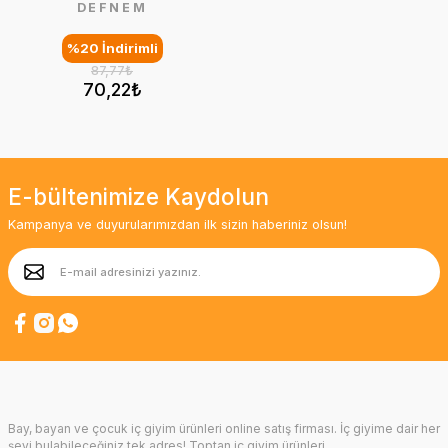
DEFNEM
%20 İndirimli
87,77₺
70,22₺
E-bültenimize Kaydolun
Kampanya ve duyurularımızdan ilk sizin haberiniz olsun!
Bay, bayan ve çocuk iç giyim ürünleri online satış firması. İç giyime dair her
şeyi bulabileceğiniz tek adres! Toptan iç giyim ürünleri.