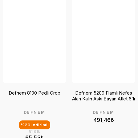
Defnem 8100 Pedli Crop
Defnem 5209 Flamlı Nefes
Alan Kalın Askı Bayan Atlet 6'lı
DEFNEM
DEFNEM
491,46₺
%20 İndirimli
81,91₺
65,53₺