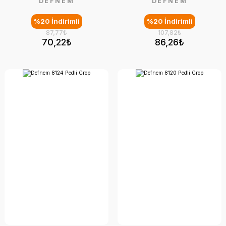
DEFNEM
DEFNEM
%20 İndirimli
%20 İndirimli
87,77₺
107,82₺
70,22₺
86,26₺