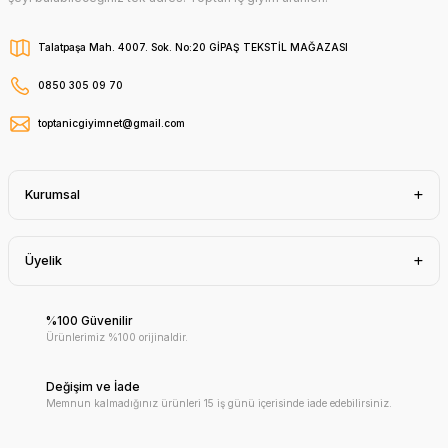
Talatpaşa Mah. 4007. Sok. No:20 GİPAŞ TEKSTİL MAĞAZASI
0850 305 09 70
toptanicgiyimnet@gmail.com
Kurumsal
Üyelik
%100 Güvenilir
Ürünlerimiz %100 orijinaldir.
Değişim ve İade
Memnun kalmadığınız ürünleri 15 iş günü içerisinde iade edebilirsiniz.