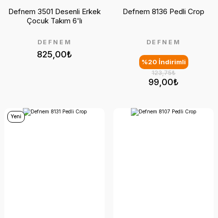
Defnem 3501 Desenli Erkek
Defnem 8136 Pedli Crop
Çocuk Takım 6'lı
DEFNEM
DEFNEM
825,00₺
%20 İndirimli
123,75₺
99,00₺
Yeni