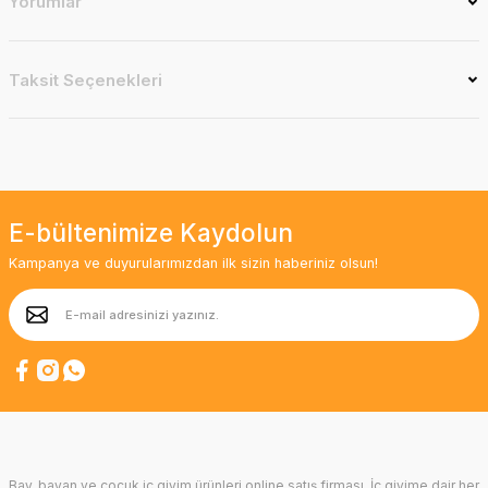
Yorumlar
Taksit Seçenekleri
E-bültenimize Kaydolun
Kampanya ve duyurularımızdan ilk sizin haberiniz olsun!
Bay, bayan ve çocuk iç giyim ürünleri online satış firması. İç giyime dair her