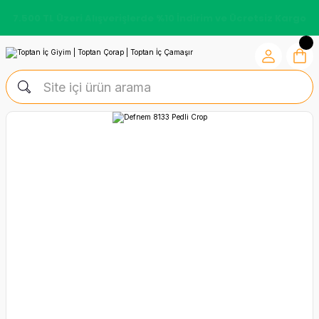
7.500 TL Üzeri Alışverişlerde %10 İndirim ve Ücretsiz Kargo