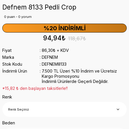
Defnem 8133 Pedli Crop
0 puan - 0 yorum
%20 İNDIRIMLI
94,94₺
118,67₺
Fiyat
86,30₺ + KDV
Marka
DEFNEM
Stok Kodu
DEFNEM8133
İndirimli Ürün
7.500 TL Üzeri %10 İndirim ve Ücretsiz
Kargo Promosyonu
İndirimli Ürünlerde Geçerli Değildir.
*15,82 ₺ den başlayan taksitlerle!!
Renk
Beden