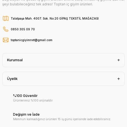
şeyi bulabileceğiniz tek adres! Toptan iç giyim ürünleri.
Talatpaşa Mah. 4007. Sok. No:20 GİPAŞ TEKSTİL MAĞAZASI
0850 305 09 70
toptanicgiyimnet@gmail.com
Kurumsal
Üyelik
%100 Güvenilir
Ürünlerimiz %100 orijinaldir.
Değişim ve İade
Memnun kalmadığınız ürünleri 15 iş günü içerisinde iade edebilirsiniz.