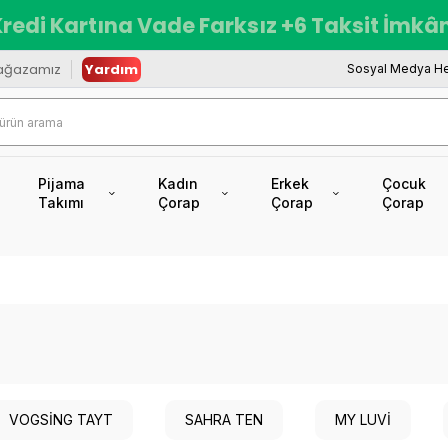
redi Kartına Vade Farksız +6 Taksit İmkâ
ağazamız
Yardım
Sosyal Medya He
Pijama
Kadın
Erkek
Çocuk
Takımı
Çorap
Çorap
Çorap
VOGSİNG TAYT
SAHRA TEN
MY LUVİ