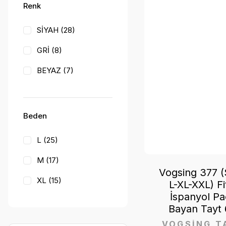
Renk
Tutku Elit (1)
SİYAH (28)
GRİ (8)
BEYAZ (7)
BEJ (6)
FÜME (6)
Beden
ÇAĞLA YEŞİLİ (4)
L (25)
TEN (4)
M (17)
VİZON (4)
Vogsing 377 
XL (15)
L-XL-XXL) Fiti
KAHVE (3)
İspanyol P
XXL (12)
Bayan Tayt 6
LACİVERT (3)
S (11)
VOGSİNG T