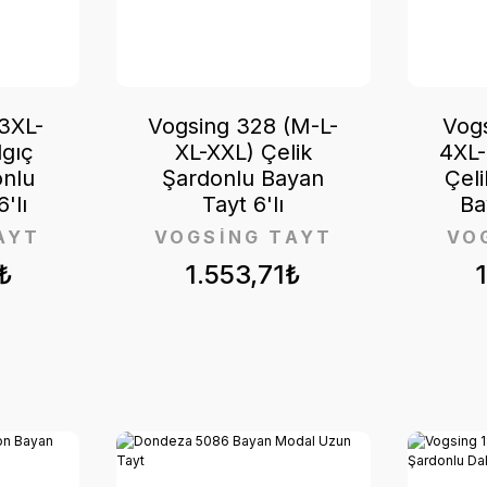
3XL-
Vogsing 328 (M-L-
Vogs
lgıç
XL-XXL) Çelik
4XL-
nlu
Şardonlu Bayan
Çeli
'lı
Tayt 6'lı
Ba
AYT
VOGSİNG TAYT
VO
₺
1.553,71₺