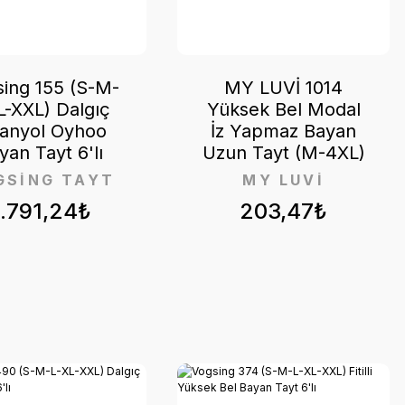
ing 155 (S-M-
MY LUVİ 1014
L-XXL) Dalgıç
Yüksek Bel Modal
panyol Oyhoo
İz Yapmaz Bayan
yan Tayt 6'lı
Uzun Tayt (M-4XL)
GSİNG TAYT
MY LUVİ
1.791,24₺
203,47₺