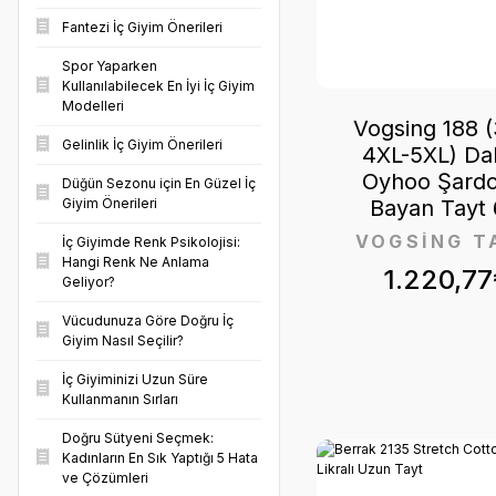
3XL-4XL (1)
Fantezi İç Giyim Önerileri
Spor Yaparken
6 (1)
Kullanılabilecek En İyi İç Giyim
Modelleri
8/4XL (1)
Vogsing 188 (
Gelinlik İç Giyim Önerileri
4XL-5XL) Da
L-XL (1)
Oyhoo Şardo
Düğün Sezonu için En Güzel İç
Bayan Tayt 6
Giyim Önerileri
VOGSİNG T
İç Giyimde Renk Psikolojisi:
Hangi Renk Ne Anlama
1.220,77
Geliyor?
Vücudunuza Göre Doğru İç
Giyim Nasıl Seçilir?
İç Giyiminizi Uzun Süre
Kullanmanın Sırları
Doğru Sütyeni Seçmek:
Kadınların En Sık Yaptığı 5 Hata
ve Çözümleri