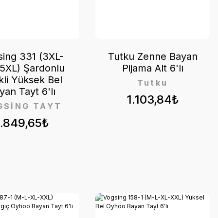
ing 331 (3XL-
Tutku Zenne Bayan
5XL) Şardonlu
Pijama Alt 6'lı
kli Yüksek Bel
Tutku
yan Tayt 6'lı
1.103,84₺
GSİNG TAYT
1.849,65₺