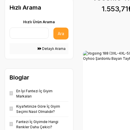
PETROL (3)
Hızlı Arama
1.553,71
SERİ-6-LI (10)
TABA (2)
4XL (5)
Hızlı Ürün Arama
CAMEL (1)
3XL (4)
Ara
GÜL KURUSU (1)
6/XXL (4)
Detaylı Arama
İNDİGO (1)
2XL (3)
KARISIKRENK (1)
7/3XL (3)
KRŞ (RENK) (1)
Bloglar
3XL4XL5XL (2)
LİLA (1)
4/L (2)
En İyi Fantezi İç Giyim
MAVİ (1)
Markaları
5/XL (2)
Kıyafetinize Göre İç Giyim
MİNT (1)
Seçimi Nasıl Olmalıdır?
5XL (2)
Fantezi İç Giyimde Hangi
3/M (1)
Renkler Daha Çekici?