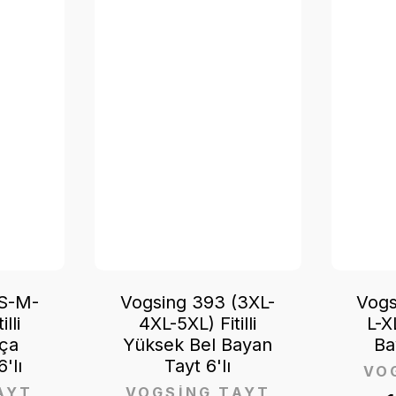
(S-M-
Vogsing 393 (3XL-
Vogs
lli
4XL-5XL) Fitilli
L-X
aça
Yüksek Bel Bayan
Ba
'lı
Tayt 6'lı
VO
AYT
VOGSİNG TAYT