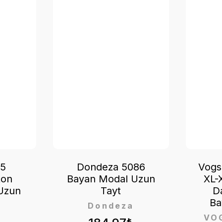
35
Dondeza 5086
Vogs
ton
Bayan Modal Uzun
XL-
 Uzun
Tayt
D
Ba
Dondeza
VO