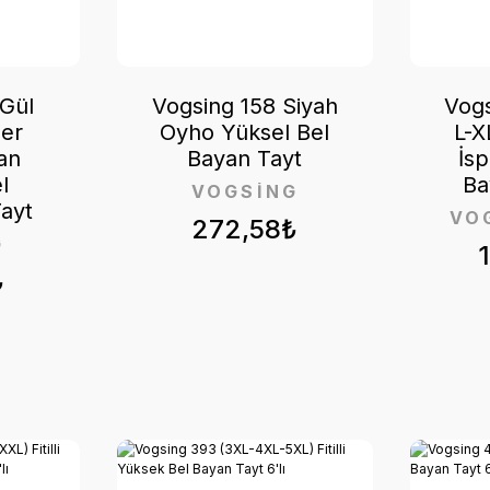
 Gül
Vogsing 158 Siyah
Vogs
er
Oyho Yüksel Bel
L-X
an
Bayan Tayt
İs
l
Ba
VOGSİNG
Tayt
VO
272,58₺
G
₺