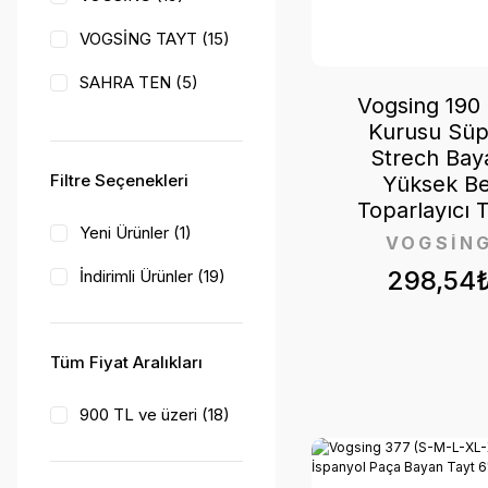
VOGSİNG TAYT (15)
SAHRA TEN (5)
Vogsing 190
MY LUVİ (3)
Kurusu Süp
Strech Bay
Tutku (3)
Filtre Seçenekleri
Yüksek Be
Toparlayıcı 
Kota (2)
Yeni Ürünler (1)
VOGSİN
Seher Yıldızı (2)
298,54
İndirimli Ürünler (19)
Berrak (1)
Dondeza (1)
Tüm Fiyat Aralıkları
LAYZA FORM (1)
900 TL ve üzeri (18)
SORTİE İÇ GİYİM
(1)