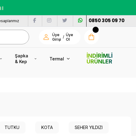
nı
0850 305 09 70
saplarımız
Üye
Üye
/
Girişi
Ol
İNDİRİMLİ
Şapka
Termal
ÜRÜNLER
& Kep
TUTKU
KOTA
SEHER YILDIZI