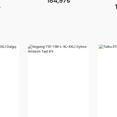
184,97₺
₺