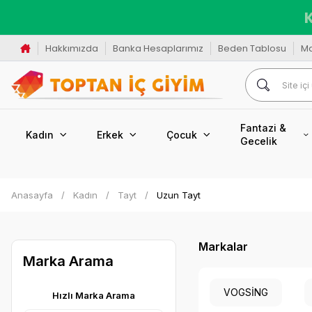
K
Hakkımızda
Banka Hesaplarımız
Beden Tablosu
M
Fantazi &
Kadın
Erkek
Çocuk
Gecelik
Anasayfa
Kadın
Tayt
Uzun Tayt
Markalar
Marka Arama
VOGSİNG
Hızlı Marka Arama