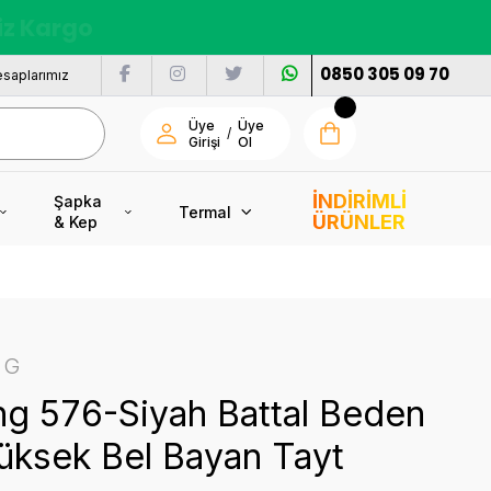
nı
0850 305 09 70
saplarımız
Üye
Üye
/
Girişi
Ol
İNDİRİMLİ
Şapka
Termal
ÜRÜNLER
& Kep
NG
ng 576-Siyah Battal Beden
üksek Bel Bayan Tayt