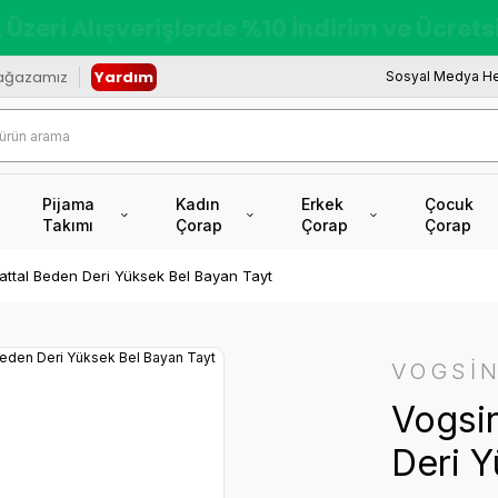
redi Kartına Vade Farksız +6 Taksit İmkâ
ağazamız
Yardım
Sosyal Medya He
Pijama
Kadın
Erkek
Çocuk
Takımı
Çorap
Çorap
Çorap
attal Beden Deri Yüksek Bel Bayan Tayt
VOGSİ
Vogsi
Deri Y