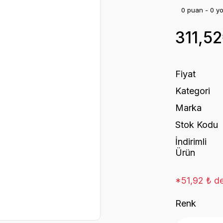
0 puan - 0 y
311,5
Fiyat
Kategori
Marka
Stok Kodu
İndirimli
Ürün
*51,92 ₺ de
Renk