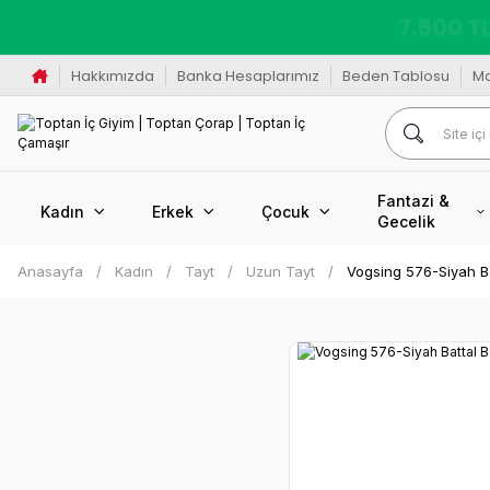
K
Hakkımızda
Banka Hesaplarımız
Beden Tablosu
M
Fantazi &
Kadın
Erkek
Çocuk
Gecelik
Anasayfa
Kadın
Tayt
Uzun Tayt
Vogsing 576-Siyah B