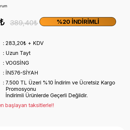
orum
2₺
%20 İNDIRIMLI
389,40₺
283,20₺ + KDV
Uzun Tayt
VOGSİNG
İN576-SİYAH
7.500 TL Üzeri %10 İndirim ve Ücretsiz Kargo
Promosyonu
İndirimli Ürünlerde Geçerli Değildir.
n başlayan taksitlerle!!