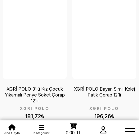
XGRİ POLO 3'lü Kız Çocuk
XGRİ POLO Bayan Simli Kolej
Yıkamalı Penye Soket Çorap
Patik Çorap 12'li
12'li
XGRİ POLO
XGRİ POLO
181,72₺
196,26₺
0,00 TL
Beden Tablosu
Ana Sayfa
Kategoriler
Mağazamız
Whatsapp
Yardım
Hakkımızda