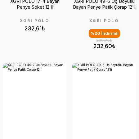
XGRİ POLO 17-4 Bayan
XGRİ POLO 49-6 Üç Boyutlu
Penye Soket 12'li
Bayan Penye Patik Çorap 12'li
XGRİ POLO
XGRİ POLO
232,61₺
%20 İndirimli
290,75₺
232,60₺