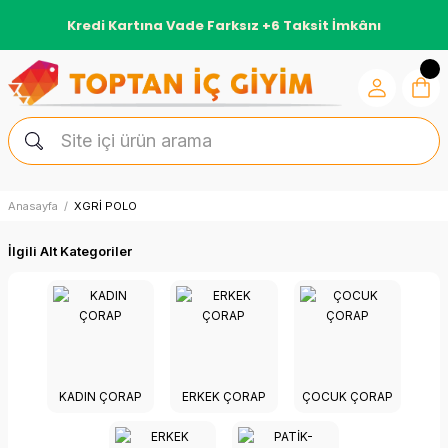
Kredi Kartına Vade Farksız +6 Taksit İmkânı
Anasayfa
XGRİ POLO
İlgili Alt Kategoriler
KADIN ÇORAP
ERKEK ÇORAP
ÇOCUK ÇORAP