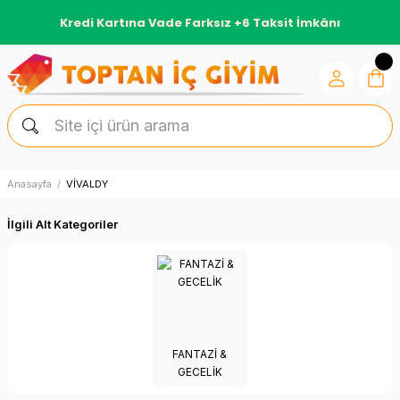
Kredi Kartına Vade Farksız +6 Taksit İmkânı
Anasayfa
VİVALDY
İlgili Alt Kategoriler
FANTAZI &
GECELIK