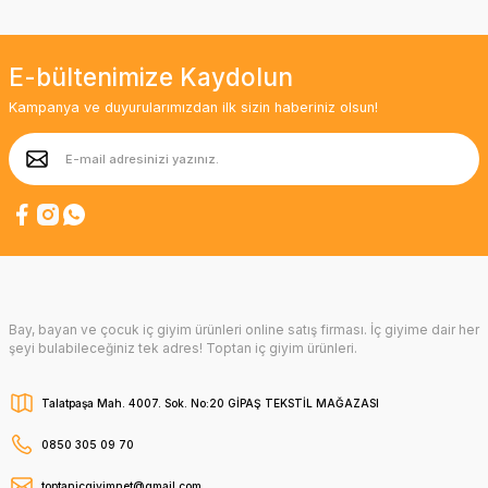
E-bültenimize Kaydolun
Kampanya ve duyurularımızdan ilk sizin haberiniz olsun!
Bay, bayan ve çocuk iç giyim ürünleri online satış firması. İç giyime dair her
şeyi bulabileceğiniz tek adres! Toptan iç giyim ürünleri.
Talatpaşa Mah. 4007. Sok. No:20 GİPAŞ TEKSTİL MAĞAZASI
0850 305 09 70
toptanicgiyimnet@gmail.com