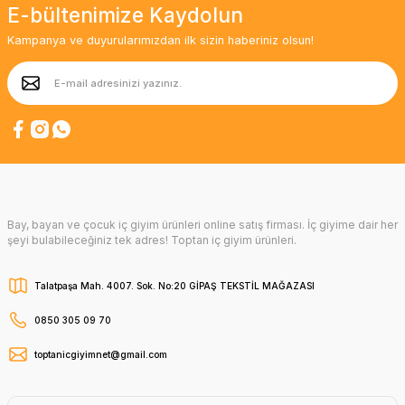
E-bültenimize Kaydolun
Kampanya ve duyurularımızdan ilk sizin haberiniz olsun!
Bay, bayan ve çocuk iç giyim ürünleri online satış firması. İç giyime dair her
şeyi bulabileceğiniz tek adres! Toptan iç giyim ürünleri.
Talatpaşa Mah. 4007. Sok. No:20 GİPAŞ TEKSTİL MAĞAZASI
0850 305 09 70
toptanicgiyimnet@gmail.com