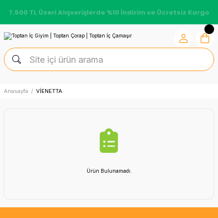
7.500 TL Üzeri Alışverişlerde %10 İndirim ve Ücretsiz Kargo
Anasayfa
VİENETTA
Ürün Bulunamadı.