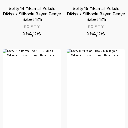
Softy 14 Yıkamalı Kokulu
Softy 15 Yıkamalı Kokulu
Dikişsiz Silikonlu Bayan Penye
Dikişsiz Silikonlu Bayan Penye
Babet 12'li
Babet 12'li
SOFTY
SOFTY
254,10₺
254,10₺