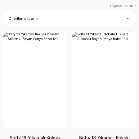
Toplam 34 ürün
Softy 16 Yıkamalı Kokulu
Softy 13 Yıkamalı Kokulu