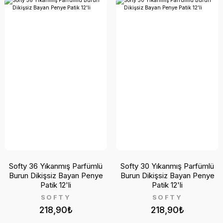
Softy 36 Yıkanmış Parfümlü
Softy 30 Yıkanmış Parfümlü
Burun Dikişsiz Bayan Penye
Burun Dikişsiz Bayan Penye
Patik 12'li
Patik 12'li
SOFTY
SOFTY
218,90₺
218,90₺