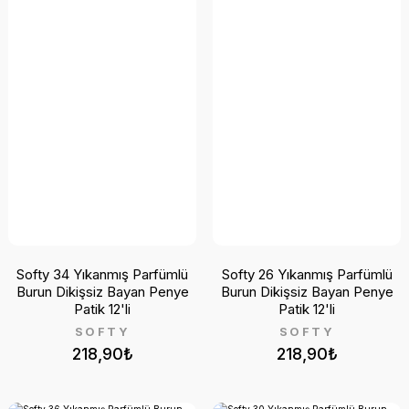
Softy 34 Yıkanmış Parfümlü
Softy 26 Yıkanmış Parfümlü
Burun Dikişsiz Bayan Penye
Burun Dikişsiz Bayan Penye
Patik 12'li
Patik 12'li
SOFTY
SOFTY
218,90₺
218,90₺