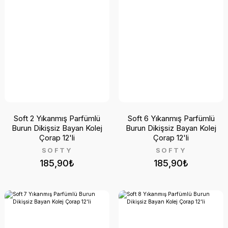
Soft 2 Yıkanmış Parfümlü
Soft 6 Yıkanmış Parfümlü
Burun Dikişsiz Bayan Kolej
Burun Dikişsiz Bayan Kolej
Çorap 12'li
Çorap 12'li
SOFTY
SOFTY
185,90₺
185,90₺