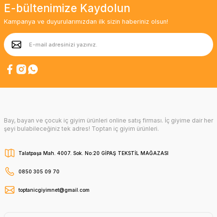
E-bültenimize Kaydolun
Kampanya ve duyurularımızdan ilk sizin haberiniz olsun!
Bay, bayan ve çocuk iç giyim ürünleri online satış firması. İç giyime dair her
şeyi bulabileceğiniz tek adres! Toptan iç giyim ürünleri.
Talatpaşa Mah. 4007. Sok. No:20 GİPAŞ TEKSTİL MAĞAZASI
0850 305 09 70
toptanicgiyimnet@gmail.com