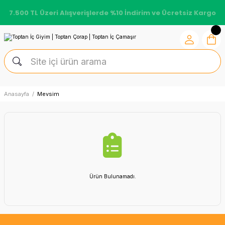
7.500 TL Üzeri Alışverişlerde %10 İndirim ve Ücretsiz Kargo
Anasayfa
Mevsim
Ürün Bulunamadı.