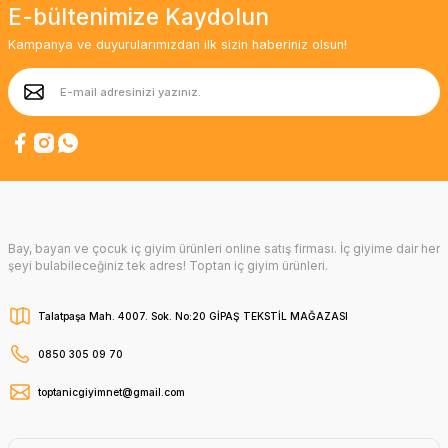
E-bültenimize Kaydolun
Kampanya ve duyurularımızdan ilk sizin haberiniz olsun!
Bay, bayan ve çocuk iç giyim ürünleri online satış firması. İç giyime dair her
şeyi bulabileceğiniz tek adres! Toptan iç giyim ürünleri.
Talatpaşa Mah. 4007. Sok. No:20 GİPAŞ TEKSTİL MAĞAZASI
0850 305 09 70
toptanicgiyimnet@gmail.com