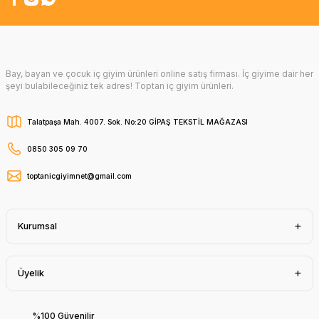
Bay, bayan ve çocuk iç giyim ürünleri online satış firması. İç giyime dair her
şeyi bulabileceğiniz tek adres! Toptan iç giyim ürünleri.
Talatpaşa Mah. 4007. Sok. No:20 GİPAŞ TEKSTİL MAĞAZASI
0850 305 09 70
toptanicgiyimnet@gmail.com
Kurumsal
Üyelik
%100 Güvenilir