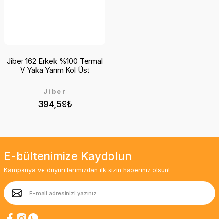
Jiber 162 Erkek %100 Termal
V Yaka Yarım Kol Üst
Jiber
394,59₺
E-bültenimize Kaydolun
Kampanya ve duyurularımızdan ilk sizin haberiniz olsun!