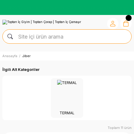
Kredi Kartına Vade Farksız +6 Taksit İmkânı
Anasayfa
Jiber
İlgili Alt Kategoriler
TERMAL
Toplam 11 ürün