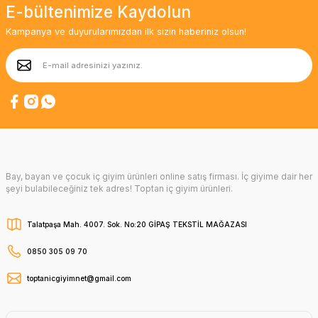
E-bültenimize Kaydolun
Kampanya ve duyurularımızdan ilk sizin haberiniz olsun!
Bay, bayan ve çocuk iç giyim ürünleri online satış firması. İç giyime dair her
şeyi bulabileceğiniz tek adres! Toptan iç giyim ürünleri.
Talatpaşa Mah. 4007. Sok. No:20 GİPAŞ TEKSTİL MAĞAZASI
0850 305 09 70
toptanicgiyimnet@gmail.com