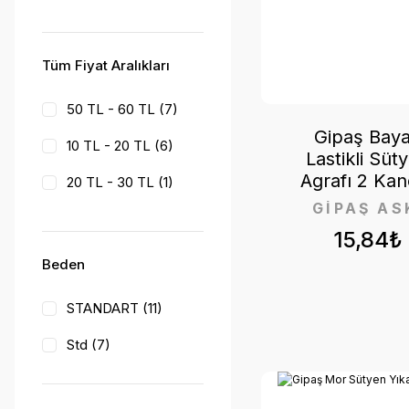
Tüm Fiyat Aralıkları
50 TL - 60 TL (7)
Gipaş Bay
10 TL - 20 TL (6)
Lastikli Süt
Agrafı 2 Kan
20 TL - 30 TL (1)
GİPAŞ AS
60 TL - 70 TL (1)
15,84₺
70 TL - 80 TL (1)
Beden
80 TL - 90 TL (1)
STANDART (11)
Std (7)