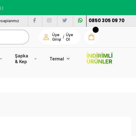
nı
0850 305 09 70
saplarımız
Üye
Üye
/
Girişi
Ol
İNDİRİMLİ
Şapka
Termal
ÜRÜNLER
& Kep