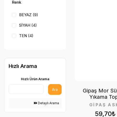
Renk
BEYAZ (9)
SİYAH (4)
TEN (4)
ŞEFFAF (3)
GRİ (2)
Hızlı Arama
FUŞYA (1)
KARISIKRENK (1)
Hızlı Ürün Arama
KIRMIZI (1)
Ara
Gipaş Mor Sü
Yıkama To
MAVİ (1)
Detaylı Arama
GİPAŞ AS
MOR (1)
59,70₺