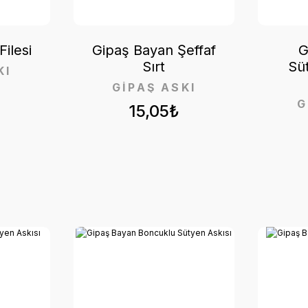
ilesi
Gipaş Bayan Şeffaf
G
Sırt
Sü
KI
GİPAŞ ASKI
G
15,05₺