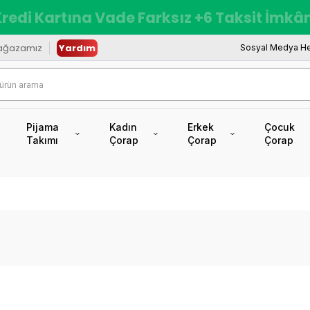
redi Kartına Vade Farksız +6 Taksit İmkâ
ağazamız
Yardım
Sosyal Medya He
Pijama
Kadın
Erkek
Çocuk
Takımı
Çorap
Çorap
Çorap