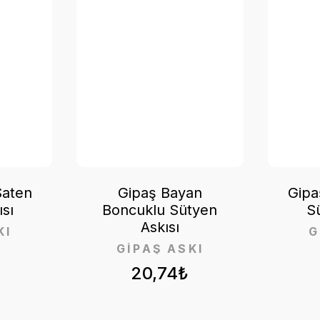
Saten
Gipaş Bayan
Gipa
sı
Boncuklu Sütyen
S
Askısı
KI
G
GİPAŞ ASKI
20,74₺