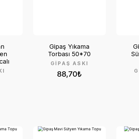
an
Gipaş Yıkama
G
yen
Torbası 50*70
Sü
calı
GİPAŞ ASKI
KI
G
88,70₺