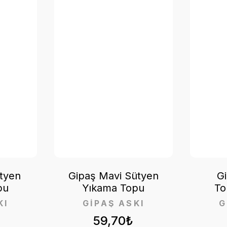
tyen
Gipaş Mavi Sütyen
G
pu
Yıkama Topu
To
KI
GİPAŞ ASKI
G
59,70₺