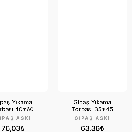
ipaş Yıkama
Gipaş Yıkama
rbası 40*60
Torbası 35*45
İPAŞ ASKI
GİPAŞ ASKI
76,03₺
63,36₺