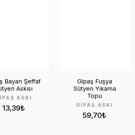
ş Bayan Şeffaf
Gipaş Fuşya
ütyen Askısı
Sütyen Yıkama
Topu
İPAŞ ASKI
GİPAŞ ASKI
13,39₺
59,70₺