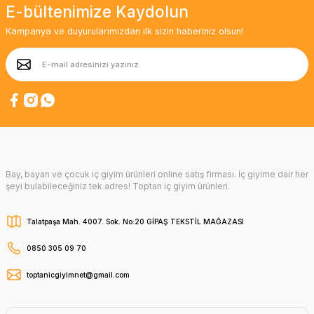
E-bültenimize Kaydolun
Kampanya ve duyurularımızdan ilk sizin haberiniz olsun!
Bay, bayan ve çocuk iç giyim ürünleri online satış firması. İç giyime dair her
şeyi bulabileceğiniz tek adres! Toptan iç giyim ürünleri.
Talatpaşa Mah. 4007. Sok. No:20 GİPAŞ TEKSTİL MAĞAZASI
0850 305 09 70
toptanicgiyimnet@gmail.com