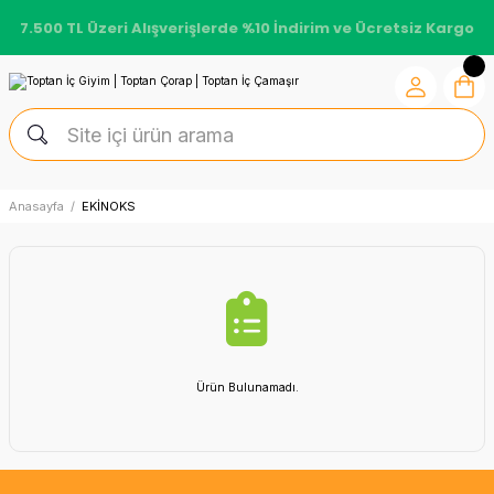
7.500 TL Üzeri Alışverişlerde %10 İndirim ve Ücretsiz Kargo
Anasayfa
EKİNOKS
Ürün Bulunamadı.