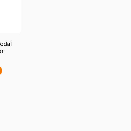
odal
er
Y
i