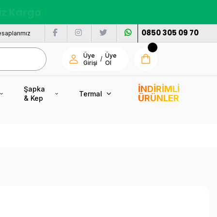
nı
0850 305 09 70
saplarımız
Üye
Üye
/
Girişi
Ol
İNDİRİMLİ
Şapka
Termal
ÜRÜNLER
& Kep