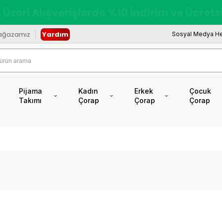
redi Kartına Vade Farksız +6 Taksit İmkâ
ağazamız
Yardım
Sosyal Medya He
Pijama
Kadın
Erkek
Çocuk
Takımı
Çorap
Çorap
Çorap