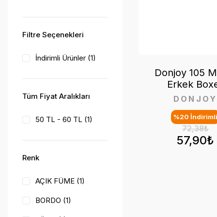
Filtre Seçenekleri
İndirimli Ürünler (1)
Donjoy 105 M
Erkek Box
Tüm Fiyat Aralıkları
DONJO
%20 İndiriml
50 TL - 60 TL (1)
72,38₺
57,90₺
Renk
AÇIK FÜME (1)
BORDO (1)