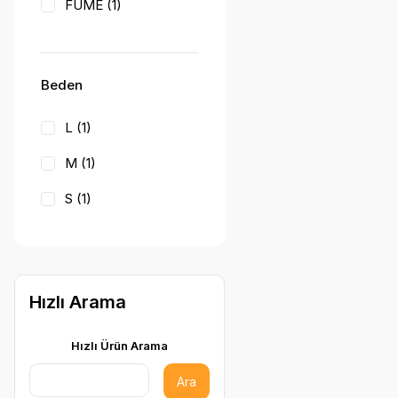
FÜME (1)
GRİ (1)
GRİ MELANJ (1)
Beden
İNDİGO (1)
L (1)
LACİVERT (1)
M (1)
PETROL (1)
S (1)
XXL (1)
Hızlı Arama
Hızlı Ürün Arama
Ara