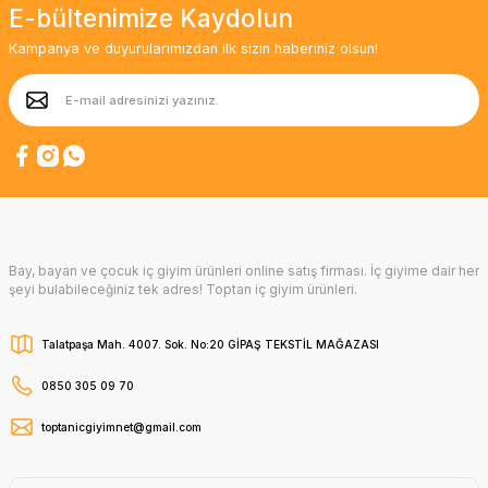
E-bültenimize Kaydolun
Kampanya ve duyurularımızdan ilk sizin haberiniz olsun!
Bay, bayan ve çocuk iç giyim ürünleri online satış firması. İç giyime dair her
şeyi bulabileceğiniz tek adres! Toptan iç giyim ürünleri.
Talatpaşa Mah. 4007. Sok. No:20 GİPAŞ TEKSTİL MAĞAZASI
0850 305 09 70
toptanicgiyimnet@gmail.com