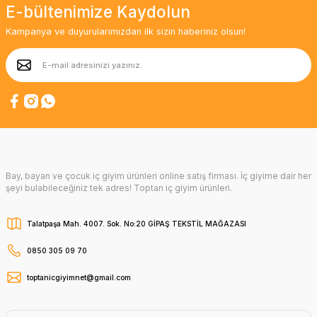
E-bültenimize Kaydolun
Kampanya ve duyurularımızdan ilk sizin haberiniz olsun!
Bay, bayan ve çocuk iç giyim ürünleri online satış firması. İç giyime dair her
şeyi bulabileceğiniz tek adres! Toptan iç giyim ürünleri.
Talatpaşa Mah. 4007. Sok. No:20 GİPAŞ TEKSTİL MAĞAZASI
0850 305 09 70
toptanicgiyimnet@gmail.com