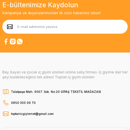
E-bültenimize Kaydolun
Kampanya ve duyurularımızdan ilk sizin haberiniz olsun!
Bay, bayan ve çocuk iç giyim ürünleri online satış firması. İç giyime dair her
şeyi bulabileceğiniz tek adres! Toptan iç giyim ürünleri.
Talatpaşa Mah. 4007. Sok. No:20 GİPAŞ TEKSTİL MAĞAZASI
0850 305 09 70
toptanicgiyimnet@gmail.com