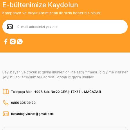
E-bültenimize Kaydolun
Kampanya ve duyurularımızdan ilk sizin haberiniz olsun!
Bay, bayan ve çocuk iç giyim ürünleri online satış firması. İç giyime dair her
şeyi bulabileceğiniz tek adres! Toptan iç giyim ürünleri.
Talatpaşa Mah. 4007. Sok. No:20 GİPAŞ TEKSTİL MAĞAZASI
0850 305 09 70
toptanicgiyimnet@gmail.com