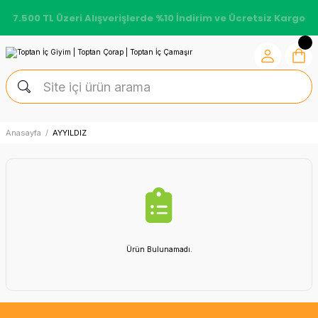
7.500 TL Üzeri Alışverişlerde %10 İndirim ve Ücretsiz Kargo
Anasayfa
AYYILDIZ
Ürün Bulunamadı.