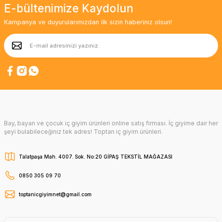
E-bültenimize Kaydolun
Kampanya ve duyurularımızdan ilk sizin haberiniz olsun!
Bay, bayan ve çocuk iç giyim ürünleri online satış firması. İç giyime dair her
şeyi bulabileceğiniz tek adres! Toptan iç giyim ürünleri.
Talatpaşa Mah. 4007. Sok. No:20 GİPAŞ TEKSTİL MAĞAZASI
0850 305 09 70
toptanicgiyimnet@gmail.com