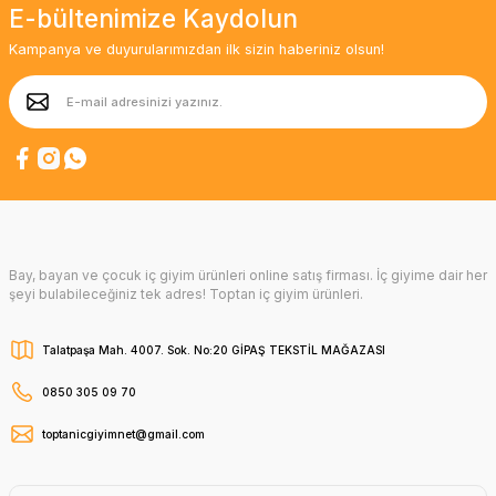
E-bültenimize Kaydolun
Kampanya ve duyurularımızdan ilk sizin haberiniz olsun!
Bay, bayan ve çocuk iç giyim ürünleri online satış firması. İç giyime dair her
şeyi bulabileceğiniz tek adres! Toptan iç giyim ürünleri.
Talatpaşa Mah. 4007. Sok. No:20 GİPAŞ TEKSTİL MAĞAZASI
0850 305 09 70
toptanicgiyimnet@gmail.com