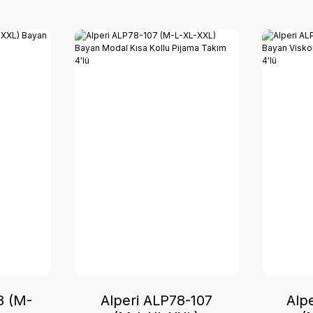
8 (M-
Alperi ALP78-107
Alp