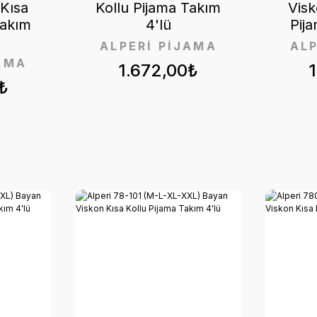
Kısa
Kollu Pijama Takım
Visk
Takım
4'lü
Pij
ALPERİ PİJAMA
AL
AMA
1.672,00₺
₺