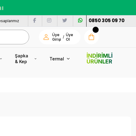
nı
0850 305 09 70
saplarımız
Üye
Üye
/
Girişi
Ol
İNDİRİMLİ
Şapka
Termal
ÜRÜNLER
& Kep