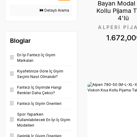
Bayan Modal 
TAŞ (9)
Kollu Pijama 
Detaylı Arama
EKRU (7)
4'lü
ALPERİ PİJ
KATALOG RENGİ
1.672,00
(7)
Bloglar
SARI (6)
En İyi Fantezi İç Giyim
Markaları
K.SOMON (5)
Kıyafetinize Göre İç Giyim
MOR (4)
Seçimi Nasıl Olmalıdır?
MÜRDÜM (4)
Fantezi İç Giyimde Hangi
Renkler Daha Çekici?
PUDRA (4)
Fantezi İç Giyim Önerileri
BORDO (3)
Spor Yaparken
Kullanılabilecek En İyi İç Giyim
GÜL KURUSU (3)
Modelleri
İNDİGO (3)
Gelinlik İç Giyim Önerileri