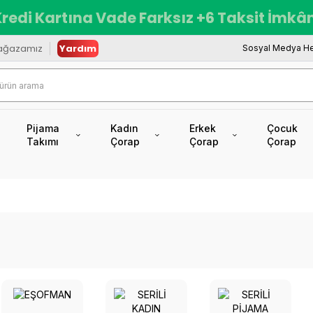
redi Kartına Vade Farksız +6 Taksit İmkâ
ağazamız
Yardım
Sosyal Medya He
Pijama
Kadın
Erkek
Çocuk
Takımı
Çorap
Çorap
Çorap