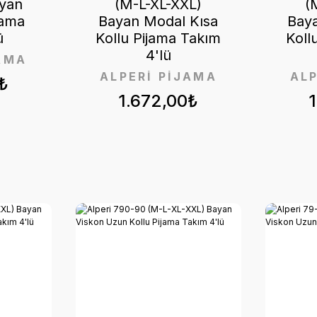
ayan
(M-L-XL-XXL)
(
jama
Bayan Modal Kısa
Baya
ü
Kollu Pijama Takım
Koll
4'lü
AMA
ALPERİ PİJAMA
AL
₺
1.672,00₺