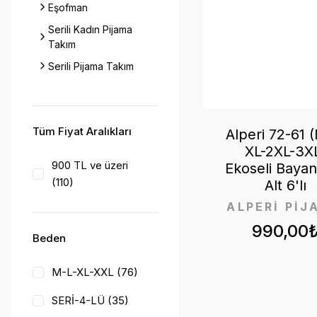
Eşofman
Serili Kadın Pijama
Takım
Serili Pijama Takım
Tüm Fiyat Aralıkları
Alperi 72-61 
XL-2XL-3X
900 TL ve üzeri
Ekoseli Baya
(110)
Alt 6'lı
ALPERİ PİJ
990,00
Beden
M-L-XL-XXL (76)
SERİ-4-LÜ (35)