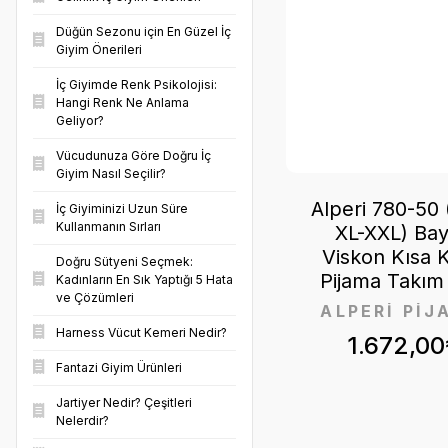
SİYAH (3)
Düğün Sezonu için En Güzel İç
Giyim Önerileri
BEJ (2)
İç Giyimde Renk Psikolojisi:
Hangi Renk Ne Anlama
KOYU MAVİ (2)
Geliyor?
VİZON (2)
Vücudunuza Göre Doğru İç
Giyim Nasıl Seçilir?
AÇIK MAVİ (1)
Alperi 780-50 
İç Giyiminizi Uzun Süre
Kullanmanın Sırları
XL-XXL) Ba
AÇIK YEŞİL (1)
Viskon Kısa K
Doğru Sütyeni Seçmek:
AÇIKPEMBE (1)
Pijama Takım 
Kadınların En Sık Yaptığı 5 Hata
ve Çözümleri
ALPERİ PİJ
F.YEŞİLİ (1)
Harness Vücut Kemeri Nedir?
1.672,00
KIRMIZI (1)
Fantazi Giyim Ürünleri
KOYU PEMBE (1)
Jartiyer Nedir? Çeşitleri
Nelerdir?
KOYU YEŞİL (1)