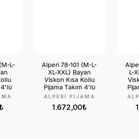
(M-L-
Alperi 78-101 (M-L-
Alpe
yan
XL-XXL) Bayan
L-X
ollu
Viskon Kısa Kollu
Vis
4'lü
Pijama Takım 4'lü
Pij
AMA
ALPERİ PİJAMA
AL
₺
1.672,00₺