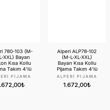
ri 780-103 (M-
Alperi ALP78-102
L-XXL) Bayan
(M-L-XL-XXL)
kon Kısa Kollu
Bayan Kısa Kollu
ama Takım 4'lü
Pijama Takım 4'lü
PERİ PİJAMA
ALPERİ PİJAMA
1.672,00₺
1.672,00₺