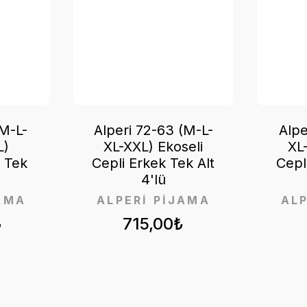
(M-L-
Alperi 72-63 (M-L-
Alpe
L)
XL-XXL) Ekoseli
XL
n Tek
Cepli Erkek Tek Alt
Cepl
4'lü
AMA
ALPERİ PİJAMA
AL
₺
715,00₺