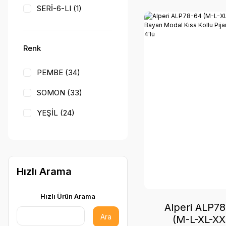
SERİ-6-LI (1)
Renk
PEMBE (34)
SOMON (33)
YEŞİL (24)
MAVİ (21)
MİNT (21)
Hızlı Arama
GRİ (11)
LACİVERT (10)
Hızlı Ürün Arama
Alperi ALP7
LİLA (9)
Ara
(M-L-XL-XX