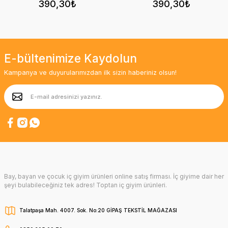
390,30₺
390,30₺
E-bültenimize Kaydolun
Kampanya ve duyurularımızdan ilk sizin haberiniz olsun!
Bay, bayan ve çocuk iç giyim ürünleri online satış firması. İç giyime dair her
şeyi bulabileceğiniz tek adres! Toptan iç giyim ürünleri.
Talatpaşa Mah. 4007. Sok. No:20 GİPAŞ TEKSTİL MAĞAZASI