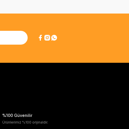
%100 Güvenilir
Ürünlerimiz %100 orijinaldir.