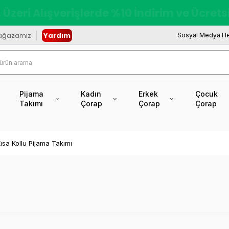
redi Kartına Vade Farksız +6 Taksit İmkâ
ağazamız
Yardım
Sosyal Medya He
Pijama
Kadın
Erkek
Çocuk
Takımı
Çorap
Çorap
Çorap
ısa Kollu Pijama Takımı