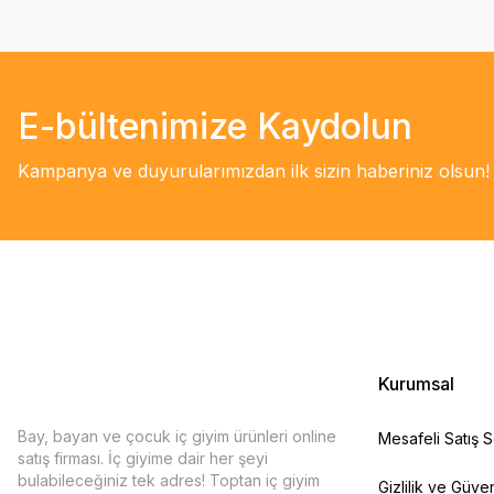
E-bültenimize Kaydolun
Kampanya ve duyurularımızdan ilk sizin haberiniz olsun!
Kurumsal
Bay, bayan ve çocuk iç giyim ürünleri online
Mesafeli Satış 
satış firması. İç giyime dair her şeyi
bulabileceğiniz tek adres! Toptan iç giyim
Gizlilik ve Güven