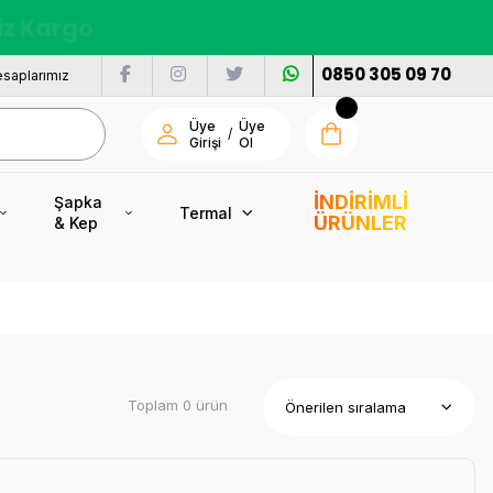
nı
0850 305 09 70
saplarımız
Üye
Üye
/
Girişi
Ol
İNDİRİMLİ
Şapka
Termal
ÜRÜNLER
& Kep
Toplam 0 ürün