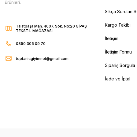
ürünleri.
Sıkça Sorulan S
Kargo Takibi
Talatpaşa Mah. 4007. Sok. No:20 GİPAŞ
TEKSTİL MAĞAZASI
İletişim
0850 305 09 70
İletişim Formu
toptanicgiyimnet@gmail.com
Sipariş Sorgula
İade ve İptal