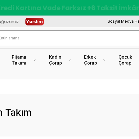
redi Kartına Vade Farksız +6 Taksit İmkâ
ağazamız
Yardım
Sosyal Medya He
Pijama
Kadın
Erkek
Çocuk
Takımı
Çorap
Çorap
Çorap
n Takım