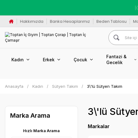
K
Hakkımızda
Banka Hesaplarımız
Beden Tablosu
M
Fantazi &
Kadın
Erkek
Çocuk
Gecelik
Anasayfa
Kadın
Sütyen Takım
3\'lü Sütyen Takım
3\'lü Sütye
Marka Arama
Markalar
Hızlı Marka Arama