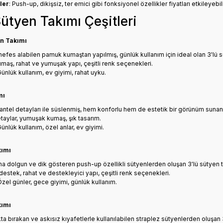
ler
: Push-up, dikişsiz, ter emici gibi fonksiyonel özellikler fiyatları etkileyebili
ütyen Takımı Çeşitleri
n Takımı
efes alabilen pamuk kumaştan yapılmış, günlük kullanım için ideal olan 3'lü sü
maş, rahat ve yumuşak yapı, çeşitli renk seçenekleri.
Günlük kullanım, ev giyimi, rahat uyku.
mı
 dantel detayları ile süslenmiş, hem konforlu hem de estetik bir görünüm sunan 
etaylar, yumuşak kumaş, şık tasarım.
Günlük kullanım, özel anlar, ev giyimi.
kımı
ha dolgun ve dik gösteren push-up özellikli sütyenlerden oluşan 3'lü sütyen ta
destek, rahat ve destekleyici yapı, çeşitli renk seçenekleri.
Özel günler, gece giyimi, günlük kullanım.
kımı
kta bırakan ve askısız kıyafetlerle kullanılabilen straplez sütyenlerden oluşan 3