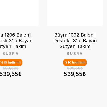
a 1206 Balenli
Büşra 1092 Balenli
ekli 3'lü Bayan
Destekli 3'lü Bayan
ütyen Takım
Sütyen Takım
BÜŞRA
BÜŞRA
%10 İndirimli
%10 İndirimli
599,50₺
599,50₺
539,55₺
539,55₺