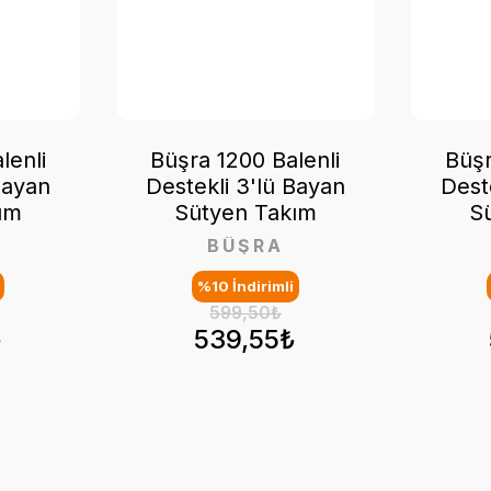
lenli
Büşra 1200 Balenli
Büşr
Bayan
Destekli 3'lü Bayan
Dest
ım
Sütyen Takım
S
BÜŞRA
%10 İndirimli
599,50₺
₺
539,55₺