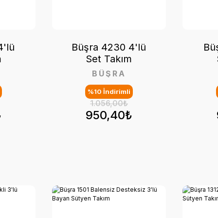
'lü
Büşra 4230 4'lü
Büş
m
Set Takım
BÜŞRA
%10 İndirimli
1.056,00₺
₺
950,40₺