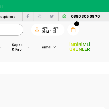
nı
0850 305 09 70
saplarımız
Üye
Üye
/
Girişi
Ol
İNDİRİMLİ
Şapka
Termal
ÜRÜNLER
& Kep