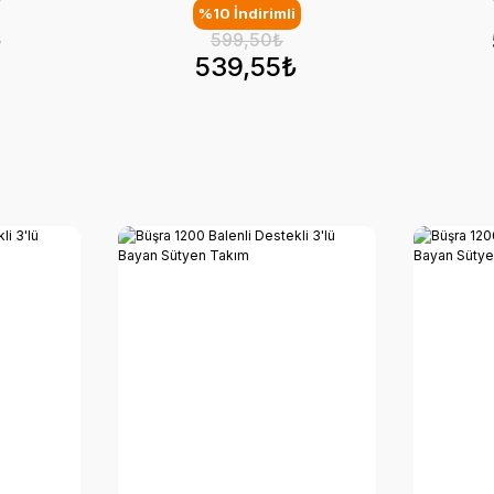
%10 İndirimli
₺
599,50₺
539,55₺