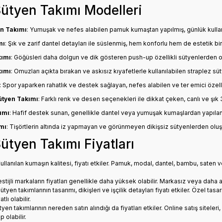
Sütyen Takımı Modelleri
n Takımı
: Yumuşak ve nefes alabilen pamuk kumaştan yapılmış, günlük kullanım
mı
: Şık ve zarif dantel detayları ile süslenmiş, hem konforlu hem de estetik bi
kımı
: Göğüsleri daha dolgun ve dik gösteren push-up özellikli sütyenlerden olu
kımı
: Omuzları açıkta bırakan ve askısız kıyafetlerle kullanılabilen straplez sü
: Spor yaparken rahatlık ve destek sağlayan, nefes alabilen ve ter emici özelli
ütyen Takımı
: Farklı renk ve desen seçenekleri ile dikkat çeken, canlı ve şık 3
ımı
: Hafif destek sunan, genellikle dantel veya yumuşak kumaşlardan yapılan b
mı
: Tişörtlerin altında iz yapmayan ve görünmeyen dikişsiz sütyenlerden oluşa
ütyen Takımı Fiyatları
Kullanılan kumaşın kalitesi, fiyatı etkiler. Pamuk, modal, dantel, bambu, sate
estijli markaların fiyatları genellikle daha yüksek olabilir. Markasız veya daha az
Sütyen takımlarının tasarımı, dikişleri ve işçilik detayları fiyatı etkiler. Özel 
lı olabilir.
tyen takımlarının nereden satın alındığı da fiyatları etkiler. Online satış sitele
 olabilir.