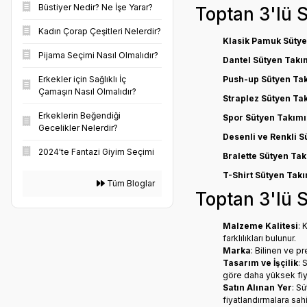
Büstiyer Nedir? Ne İşe Yarar?
Toptan 3'lü 
Kadın Çorap Çeşitleri Nelerdir?
Klasik Pamuk Sütye
Pijama Seçimi Nasıl Olmalıdır?
Dantel Sütyen Takı
Push-up Sütyen Ta
Erkekler için Sağlıklı İç
Çamaşırı Nasıl Olmalıdır?
Straplez Sütyen Ta
Erkeklerin Beğendiği
Spor Sütyen Takımı
Gecelikler Nelerdir?
Desenli ve Renkli S
2024'te Fantazi Giyim Seçimi
Bralette Sütyen Tak
T-Shirt Sütyen Takı
Tüm Bloglar
Toptan 3'lü S
Malzeme Kalitesi
: 
farklılıkları bulunur.
Marka
: Bilinen ve pr
Tasarım ve İşçilik
: 
göre daha yüksek fiyat
Satın Alınan Yer
: Sü
fiyatlandırmalara sahip