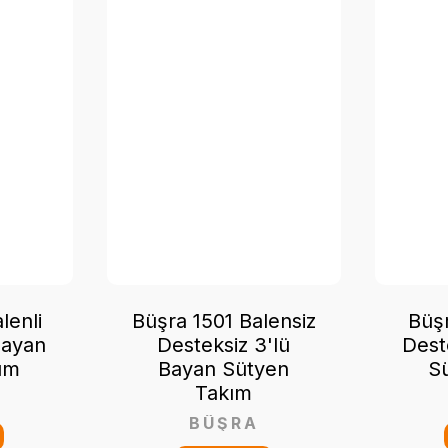
lenli
Büşra 1501 Balensiz
Büşr
Bayan
Desteksiz 3'lü
Dest
ım
Bayan Sütyen
S
Takım
BÜŞRA