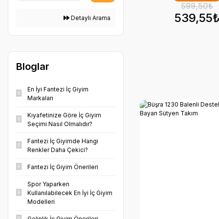
599,50₺
539,55
Detaylı Arama
Bloglar
En İyi Fantezi İç Giyim
Markaları
Kıyafetinize Göre İç Giyim
Seçimi Nasıl Olmalıdır?
Fantezi İç Giyimde Hangi
Renkler Daha Çekici?
Fantezi İç Giyim Önerileri
Spor Yaparken
Kullanılabilecek En İyi İç Giyim
Modelleri
Gelinlik İç Giyim Önerileri