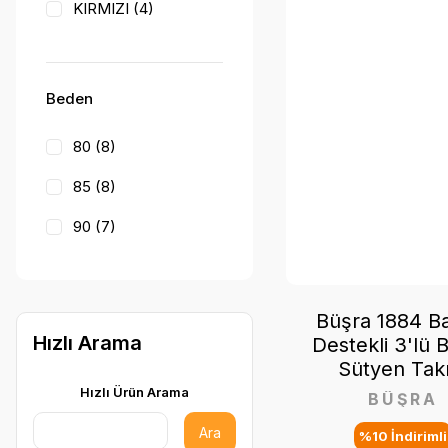
KIRMIZI (4)
BORDO (3)
PUDRA (2)
Beden
80 (8)
85 (8)
90 (7)
75 (4)
M (4)
Büşra 1884 Ba
Hızlı Arama
Destekli 3'lü 
S (4)
Sütyen Tak
L (3)
Hızlı Ürün Arama
BÜŞRA
95 (1)
Ara
%10 İndirimli