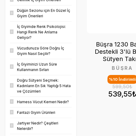
Düğün Sezonu için En Güzel İç
Giyim Önerileri
İç Giyimde Renk Psikolojisi:
Hangi Renk Ne Anlama
Geliyor?
Büşra 1230 Ba
Vücudunuza Göre Doğru İç
Destekli 3'lü 
Giyim Nasıl Seçilir?
Sütyen Tak
İç Giyiminizi Uzun Süre
BÜŞRA
Kullanmanın Sırları
%10 İndirimli
Doğru Sütyeni Seçmek:
599,50₺
Kadınların En Sık Yaptığı 5 Hata
ve Çözümleri
539,55
Harness Vücut Kemeri Nedir?
Fantazi Giyim Ürünleri
Jartiyer Nedir? Çeşitleri
Nelerdir?