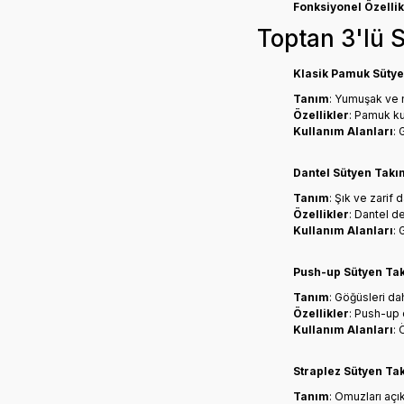
Fonksiyonel Özellik
Toptan 3'lü S
Klasik Pamuk Sütye
Tanım
: Yumuşak ve n
Özellikler
: Pamuk ku
Kullanım Alanları
: 
Dantel Sütyen Takı
Tanım
: Şık ve zarif
Özellikler
: Dantel d
Kullanım Alanları
: 
Push-up Sütyen Ta
Tanım
: Göğüsleri da
Özellikler
: Push-up 
Kullanım Alanları
: 
Straplez Sütyen Ta
Tanım
: Omuzları açı