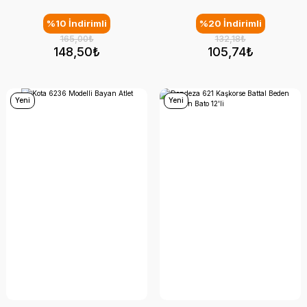
%10 İndirimli
%20 İndirimli
165,00₺
132,18₺
148,50₺
105,74₺
Yeni
Yeni