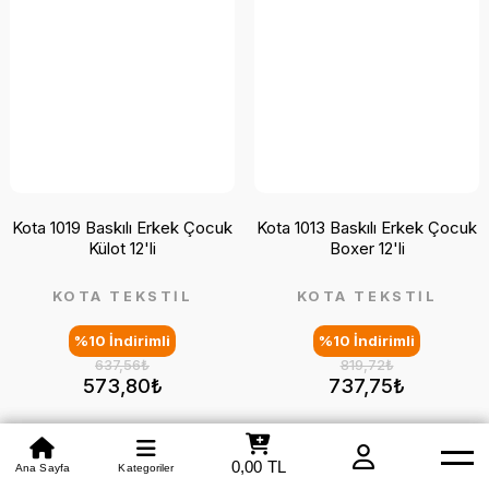
Kota 1019 Baskılı Erkek Çocuk
Kota 1013 Baskılı Erkek Çocuk
Külot 12'li
Boxer 12'li
KOTA TEKSTİL
KOTA TEKSTİL
%10 İndirimli
%10 İndirimli
637,56₺
819,72₺
573,80₺
737,75₺
Yeni
Yeni
0,00 TL
Beden Tablosu
Ana Sayfa
Kategoriler
Mağazamız
Whatsapp
Yardım
Hakkımızda