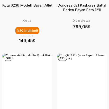
Kota 6236 Modelli Bayan Atlet
Dondeza 621 Kaşkorse Battal
Beden Bayan Bato 12'li
Kota
Dondeza
799,05₺
%10 İndirimli
159,39₺
143,45₺
Yeni
Yeni