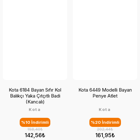
Kota 6184 Bayan Sıfır Kol
Kota 6449 Modelli Bayan
Balıkçı Yaka Çıtçıtlı Badi
Penye Atlet
(Kancalı)
Kota
Kota
%10 İndirimli
%20 İndirimli
158,40₺
202,44₺
142,56₺
161,95₺