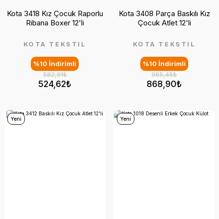
Kota 3418 Kız Çocuk Raporlu
Kota 3408 Parça Baskılı Kız
Ribana Boxer 12'li
Çocuk Atlet 12'li
KOTA TEKSTİL
KOTA TEKSTİL
%10 İndirimli
%10 İndirimli
582,91₺
965,45₺
524,62₺
868,90₺
Yeni
Yeni