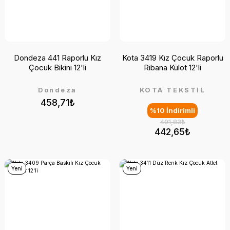
Dondeza 441 Raporlu Kız
Kota 3419 Kız Çocuk Raporlu
Çocuk Bikini 12'li
Ribana Külot 12'li
Dondeza
KOTA TEKSTİL
458,71₺
%10 İndirimli
491,83₺
442,65₺
Yeni
Yeni