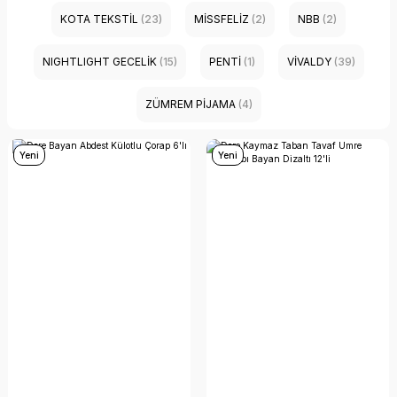
KOTA TEKSTİL
(23)
MİSSFELİZ
(2)
NBB
(2)
NIGHTLIGHT GECELİK
(15)
PENTİ
(1)
VİVALDY
(39)
ZÜMREM PİJAMA
(4)
Yeni
Yeni