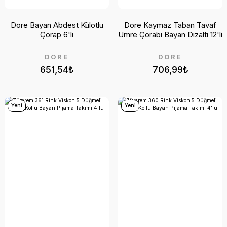
Dore Bayan Abdest Külotlu
Dore Kaymaz Taban Tavaf
Çorap 6'lı
Umre Çorabı Bayan Dizaltı 12'li
DORE
DORE
651,54₺
706,99₺
Yeni
Yeni