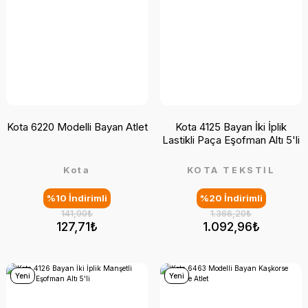
Kota 6220 Modelli Bayan Atlet
Kota 4125 Bayan İki İplik
Lastikli Paça Eşofman Altı 5'li
Kota
KOTA TEKSTİL
%10 İndirimli
%20 İndirimli
141,90₺
1.366,20₺
127,71₺
1.092,96₺
Yeni
Yeni