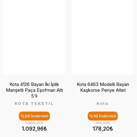
Kota 4126 Bayan İki İplik
Kota 6463 Modelli Bayan
Manşetli Paça Eşofman Altı
Kaşkorse Penye Atlet
5'li
KOTA TEKSTİL
Kota
%20 İndirimli
%10 İndirimli
1.366,20₺
198,00₺
1.092,96₺
178,20₺