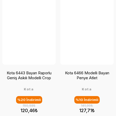
Kota 6443 Bayan Raporlu
Kota 6466 Modelli Bayan
Geniş Askılı Modelli Crop
Penye Atlet
Kota
Kota
%20 İndirimli
%10 İndirimli
150,58₺
141,90₺
120,46₺
127,71₺