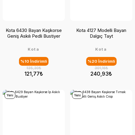
Kota 6430 Bayan Kaşkorse
Kota 4127 Modelli Bayan
Geniş Askılı Pedli Bustiyer
Dalgıç Tayt
Kota
Kota
%10 İndirimli
%20 İndirimli
135,30₺
301,16₺
121,77₺
240,93₺
Yeni
Yeni