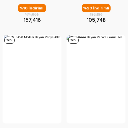
%10 İndirimli
%20 İndirimli
174,90₺
132,18₺
157,41₺
105,74₺
Yeni
Yeni