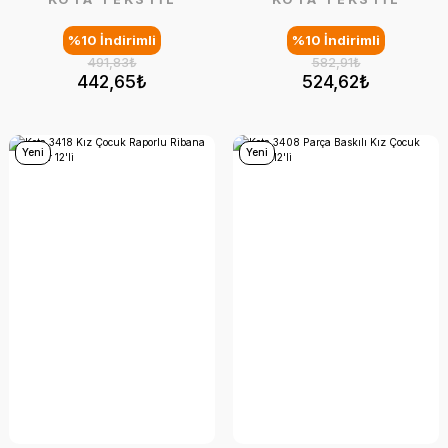
%10 İndirimli
%10 İndirimli
491,83₺
582,91₺
442,65₺
524,62₺
Yeni
Yeni