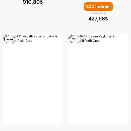
910,80₺
%20 İndirimli
534,60₺
427,68₺
Yeni
Yeni