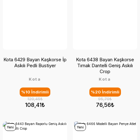
Kota 6429 Bayan Kaşkorse İp
Kota 6438 Bayan Kaşkorse
Askılı Pedli Bustiyer
Tırnak Dantelli Geniş Askılı
Crop
Kota
Kota
%10 İndirimli
%20 İndirimli
120,45₺
95,70₺
108,41₺
76,56₺
Yeni
Yeni