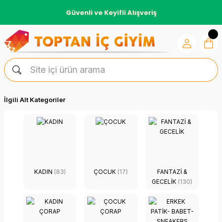
Güvenli ve Keyifli Alışveriş
İlgili Alt Kategoriler
KADIN
(83)
ÇOCUK
(17)
FANTAZI &
GECELIK
(130)