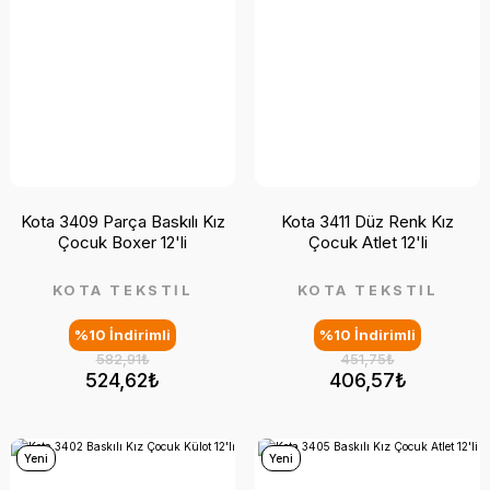
Kota 3409 Parça Baskılı Kız
Kota 3411 Düz Renk Kız
Çocuk Boxer 12'li
Çocuk Atlet 12'li
KOTA TEKSTİL
KOTA TEKSTİL
%10 İndirimli
%10 İndirimli
582,91₺
451,75₺
524,62₺
406,57₺
Yeni
Yeni