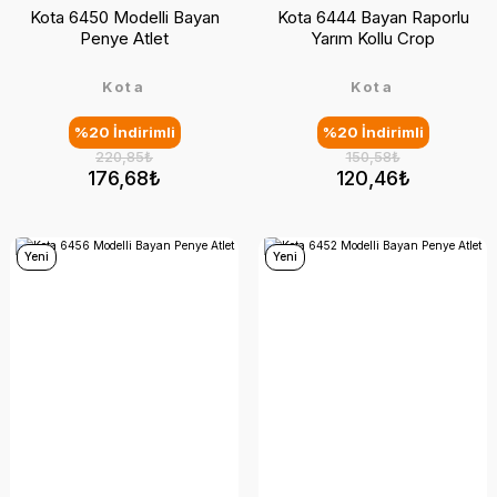
Kota 6450 Modelli Bayan
Kota 6444 Bayan Raporlu
Penye Atlet
Yarım Kollu Crop
Kota
Kota
%20 İndirimli
%20 İndirimli
220,85₺
150,58₺
176,68₺
120,46₺
Yeni
Yeni