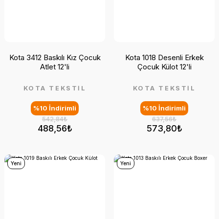
Kota 3412 Baskılı Kız Çocuk
Kota 1018 Desenli Erkek
Atlet 12'li
Çocuk Külot 12'li
KOTA TEKSTİL
KOTA TEKSTİL
%10 İndirimli
%10 İndirimli
542,84₺
637,56₺
488,56₺
573,80₺
Yeni
Yeni