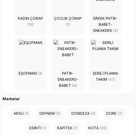
KADIN ÇORAP
ÇOCUK ÇORAP
ERKEK PATIK-
(10)
(1)
BABET-
SNEAKERS
(4)
EŞOFMAN
(3)
PATIK-
SERILI PIJAMA
SNEAKERS-
TAKIM
(47)
BABET
(4)
Markalar
AKSU
(1)
DEFNEM
(2)
DONDEZA
(3)
DORE
(2)
ESİNTİ
(1)
KAPİTEX
(1)
KOTA
(26)