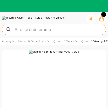
Kredi Kartına Vade Farksız +6 Taksit İmkânı
Anasayfa
Fantazi & Gecelik
Vücut Çorabı
Taşlı Vücut Çorap
Vivaldy 49