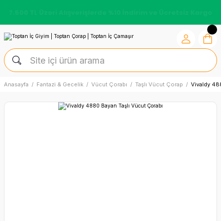
7.500 TL Üzeri Alışverişlerde %10 İndirim ve Ücretsiz Kargo
Anasayfa
Fantazi & Gecelik
Vücut Çorabı
Taşlı Vücut Çorap
Vivaldy 48