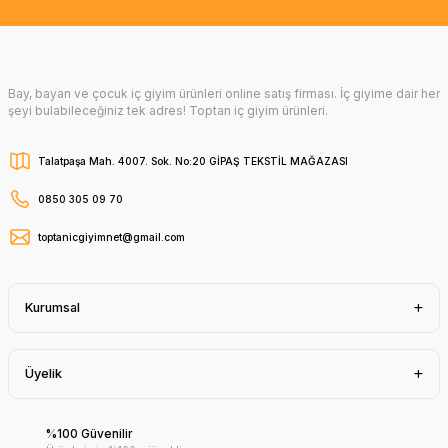
Bay, bayan ve çocuk iç giyim ürünleri online satış firması. İç giyime dair her
şeyi bulabileceğiniz tek adres! Toptan iç giyim ürünleri.
Talatpaşa Mah. 4007. Sok. No:20 GİPAŞ TEKSTİL MAĞAZASI
0850 305 09 70
toptanicgiyimnet@gmail.com
Kurumsal
Üyelik
%100 Güvenilir