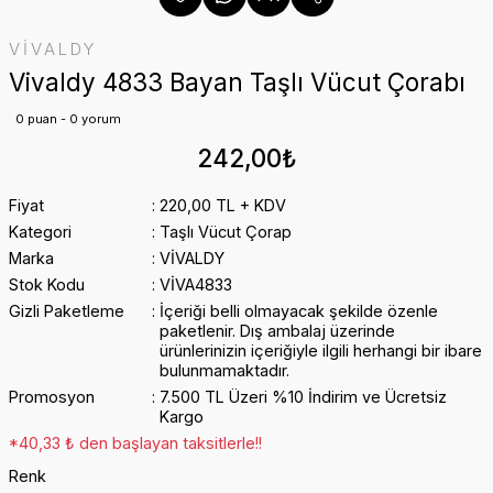
VİVALDY
Vivaldy 4833 Bayan Taşlı Vücut Çorabı
0 puan - 0 yorum
242,00₺
Fiyat
220,00 TL + KDV
Kategori
Taşlı Vücut Çorap
Marka
VİVALDY
Stok Kodu
VİVA4833
Gizli Paketleme
İçeriği belli olmayacak şekilde özenle
paketlenir. Dış ambalaj üzerinde
ürünlerinizin içeriğiyle ilgili herhangi bir ibare
bulunmamaktadır.
Promosyon
7.500 TL Üzeri %10 İndirim ve Ücretsiz
Kargo
*40,33 ₺ den başlayan taksitlerle!!
Renk