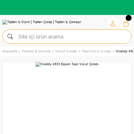
Kredi Kartına Vade Farksız +6 Taksit İmkânı
Anasayfa
Fantazi & Gecelik
Vücut Çorabı
Taşlı Vücut Çorap
Vivaldy 48