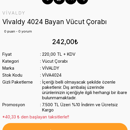
VİVALDY
Vivaldy 4024 Bayan Vücut Çorabı
0 puan - 0 yorum
242,00₺
Fiyat
220,00 TL + KDV
Kategori
Vücut Çorabı
Marka
VİVALDY
Stok Kodu
VİVA4024
Gizli Paketleme
İçeriği belli olmayacak şekilde özenle
paketlenir. Dış ambalaj üzerinde
ürünlerinizin içeriğiyle ilgili herhangi bir ibare
bulunmamaktadır.
Promosyon
7.500 TL Üzeri %10 İndirim ve Ücretsiz
Kargo
*40,33 ₺ den başlayan taksitlerle!!