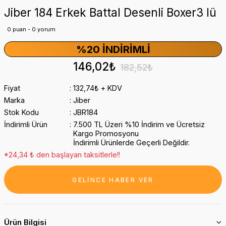
Jiber 184 Erkek Battal Desenli Boxer3 lü
0 puan - 0 yorum
%20 İNDIRIMLI
146,02₺
182,52₺
Fiyat
132,74₺ + KDV
Marka
Jiber
Stok Kodu
JBR184
İndirimli Ürün
7.500 TL Üzeri %10 İndirim ve Ücretsiz
Kargo Promosyonu
İndirimli Ürünlerde Geçerli Değildir.
*24,34 ₺ den başlayan taksitlerle!!
GELİNCE HABER VER
Ürün Bilgisi