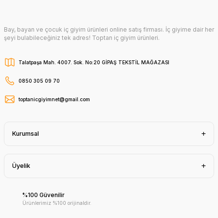
Bay, bayan ve çocuk iç giyim ürünleri online satış firması. İç giyime dair her
şeyi bulabileceğiniz tek adres! Toptan iç giyim ürünleri.
Talatpaşa Mah. 4007. Sok. No:20 GİPAŞ TEKSTİL MAĞAZASI
0850 305 09 70
toptanicgiyimnet@gmail.com
Kurumsal
Üyelik
%100 Güvenilir
Ürünlerimiz %100 orijinaldir.