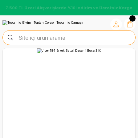
7.500 TL Üzeri Alışverişlerde %10 İndirim ve Ücretsiz Kargo