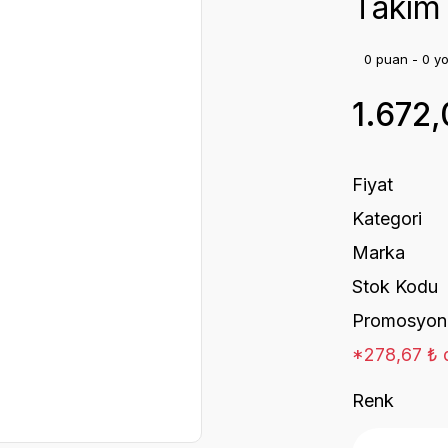
Takım 
0 puan - 0 y
1.672
Fiyat
Kategori
Marka
Stok Kodu
Promosyon
*278,67 ₺ d
Renk