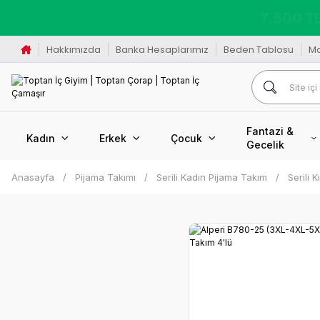
K
Hakkımızda
Banka Hesaplarımız
Beden Tablosu
M
Fantazi &
Kadın
Erkek
Çocuk
Gecelik
Anasayfa
Pijama Takımı
Serili Kadın Pijama Takım
Serili 