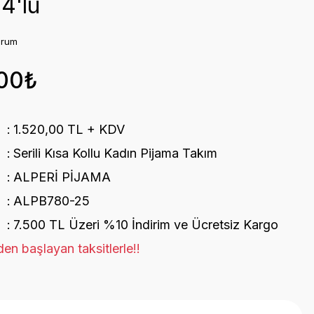
4'lü
orum
,00₺
1.520,00 TL + KDV
Serili Kısa Kollu Kadın Pijama Takım
ALPERİ PİJAMA
ALPB780-25
7.500 TL Üzeri %10 İndirim ve Ücretsiz Kargo
en başlayan taksitlerle!!