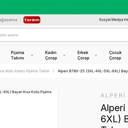
redi Kartına Vade Farksız +6 Taksit İmkâ
ağazamız
Yardım
Sosyal Medya He
Pijama
Kadın
Erkek
Çocuk
Takımı
Çorap
Çorap
Çorap
Kısa Kollu Kadın Pijama Takım
Alperi B780-25 (3XL-4XL-5XL-6XL) Baya
ALPERİ
Alper
6XL) B