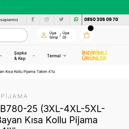
nı
0850 305 09 70
saplarımız
Üye
Üye
/
Girişi
Ol
İNDİRİMLİ
Şapka
Termal
ÜRÜNLER
& Kep
n Kısa Kollu Pijama Takım 4'lü
 PİJAMA
i B780-25 (3XL-4XL-5XL-
ayan Kısa Kollu Pijama