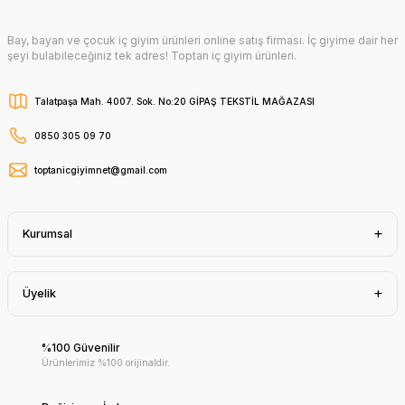
Bay, bayan ve çocuk iç giyim ürünleri online satış firması. İç giyime dair her
şeyi bulabileceğiniz tek adres! Toptan iç giyim ürünleri.
Talatpaşa Mah. 4007. Sok. No:20 GİPAŞ TEKSTİL MAĞAZASI
0850 305 09 70
toptanicgiyimnet@gmail.com
Kurumsal
Üyelik
%100 Güvenilir
Ürünlerimiz %100 orijinaldir.