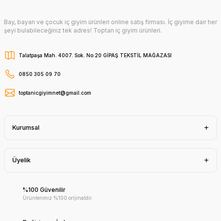
Bay, bayan ve çocuk iç giyim ürünleri online satış firması. İç giyime dair her
şeyi bulabileceğiniz tek adres! Toptan iç giyim ürünleri.
Talatpaşa Mah. 4007. Sok. No:20 GİPAŞ TEKSTİL MAĞAZASI
0850 305 09 70
toptanicgiyimnet@gmail.com
Kurumsal
Üyelik
%100 Güvenilir
Ürünlerimiz %100 orijinaldir.