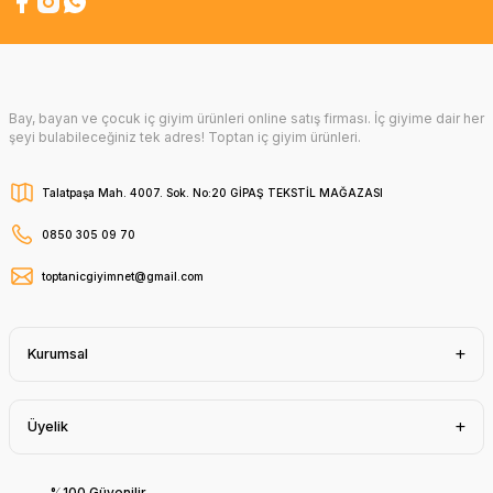
Bay, bayan ve çocuk iç giyim ürünleri online satış firması. İç giyime dair her
şeyi bulabileceğiniz tek adres! Toptan iç giyim ürünleri.
Talatpaşa Mah. 4007. Sok. No:20 GİPAŞ TEKSTİL MAĞAZASI
0850 305 09 70
toptanicgiyimnet@gmail.com
Kurumsal
Üyelik
%100 Güvenilir