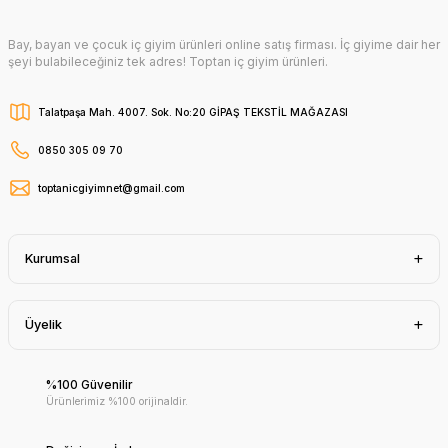
Bay, bayan ve çocuk iç giyim ürünleri online satış firması. İç giyime dair her
şeyi bulabileceğiniz tek adres! Toptan iç giyim ürünleri.
Talatpaşa Mah. 4007. Sok. No:20 GİPAŞ TEKSTİL MAĞAZASI
0850 305 09 70
toptanicgiyimnet@gmail.com
Kurumsal
Üyelik
%100 Güvenilir
Ürünlerimiz %100 orijinaldir.