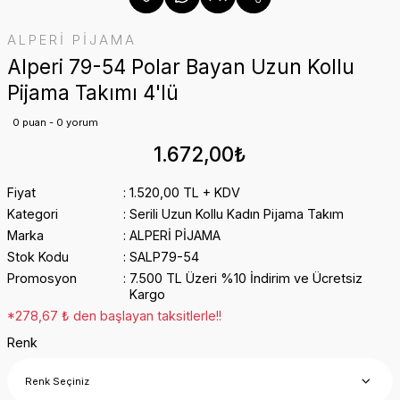
ALPERİ PİJAMA
Alperi 79-54 Polar Bayan Uzun Kollu
Pijama Takımı 4'lü
0 puan - 0 yorum
1.672,00₺
Fiyat
1.520,00 TL + KDV
Kategori
Serili Uzun Kollu Kadın Pijama Takım
Marka
ALPERİ PİJAMA
Stok Kodu
SALP79-54
Promosyon
7.500 TL Üzeri %10 İndirim ve Ücretsiz
Kargo
*278,67 ₺ den başlayan taksitlerle!!
Renk